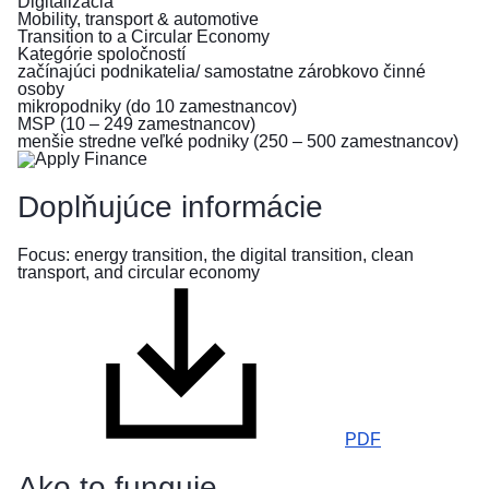
Digitalizácia
pred
Mobility, transport & automotive
Transition to a Circular Economy
vojnou
Kategórie spoločností
na
začínajúci podnikatelia/ samostatne zárobkovo činné
Ukrajine
osoby
mikropodniky (do 10 zamestnancov)
MSP (10 – 249 zamestnancov)
Ako
menšie stredne veľké podniky (250 – 500 zamestnancov)
môžete
pomôcť
Doplňujúce informácie
Informácie
pre
Focus: energy transition, the digital transition, clean
podniky
transport, and circular economy
PDF
Ako to funguje