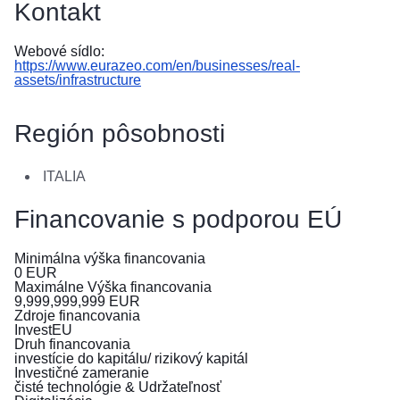
Kontakt
в
Україні
Webové sídlo:
https://www.eurazeo.com/en/businesses/real-
Як
assets/infrastructure
Ви
можете
допомогти
Región pôsobnosti
Iнформація
ITALIA
для
бізнесу
Financovanie s podporou EÚ
Pomoc
Minimálna výška financovania
EÚ
0
EUR
pre
Maximálne Výška financovania
9,999,999,999
EUR
Ukrajinu
Zdroje financovania
InvestEU
Informácie
Druh financovania
investície do kapitálu/ rizikový kapitál
pre
Investičné zameranie
ľudí
čisté technológie & Udržateľnosť
utekajúcich