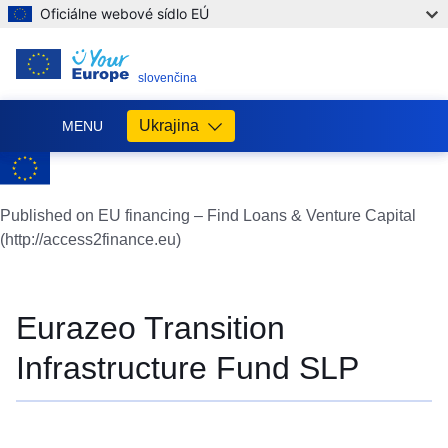
Oficiálne webové sídlo EÚ
SK
slovenčina
Ukrajina
MENU
Допомога
ЄС
Україні
Published on EU financing – Find Loans & Venture Capital
(http://access2finance.eu)
Інформація
для
людей
з
Eurazeo Transition
України,
що
Infrastructure Fund SLP
шукають
порятунку
від
війни