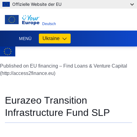
Offizielle Website der EU
DE
Deutsch
Ukraine
MENÜ
Допомога
ЄС
Україні
Published on EU financing – Find Loans & Venture Capital
(http://access2finance.eu)
Інформація
для
людей
з
Eurazeo Transition
України,
що
Infrastructure Fund SLP
шукають
порятунку
від
війни