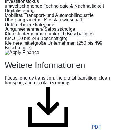
dem
Investitionsfokus
Krieg:
umweltschonende Technologie & Nachhaltigkeit
Digitalisierung
Informationen
Mobilität, Transport- und Automobilindustrie
für
Übergang zu einer Kreislaufwirtschaft
Menschen
Unternehmenskategorie
aus
Jungunternehmen/ Selbstständige
Kleinstunternehmen (unter 10 Beschäftigte)
der
KMU (10 bis 249 Beschäftigte)
Ukraine
Kleinere mittelgroße Unternehmen (250 bis 499
Beschäftigte)
Wie
Sie
Weitere Informationen
helfen
können
Focus: energy transition, the digital transition, clean
transport, and circular economy
Informationen
für
Unternehmen
PDF