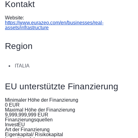
Kontakt
в
Україні
Website:
https://www.eurazeo.com/en/businesses/real-
Як
assets/infrastructure
Ви
можете
допомогти
Region
Iнформація
для
ITALIA
бізнесу
EU-
EU unterstützte Finanzierung
Hilfe
für
Minimaler Höhe der Finanzierung
die
0
EUR
Maximal Höhe der Finanzierung
Ukraine
9,999,999,999
EUR
Finanzierungsquellen
InvestEU
Flucht
Art der Finanzierung
vor
Eigenkapital/ Risikokapital