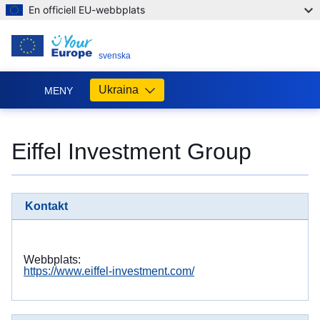
En officiell EU-webbplats
SV
svenska
Ukraina
MENY
Допомога
ЄС
Eiffel Investment Group
Україні
Інформація
для
Kontakt
людей
з
України,
що
Webbplats:
шукають
https://www.eiffel-investment.com/
порятунку
від
війни