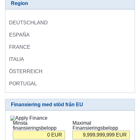
в
Region
Україні
DEUTSCHLAND
Як
Ви
ESPAÑA
можете
допомогти
FRANCE
Iнформація
ITALIA
для
бізнесу
ÖSTERREICH
EU:s
PORTUGAL
bistånd
till
Finansiering med stöd från EU
Ukraina
Information
Minsta
Maximal
för
finansieringsbelopp
Finansieringsbelopp
dig
0
EUR
9,999,999,999
EUR
som