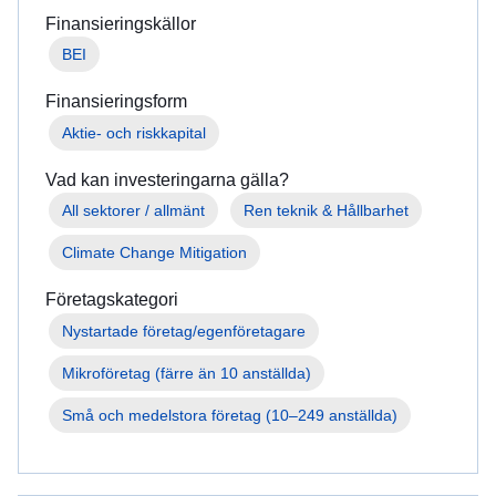
flyr
Finansieringskällor
från
BEI
kriget
i
Finansieringsform
Ukraina
Aktie- och riskkapital
Vill
du
Vad kan investeringarna gälla?
hjälpa
All sektorer / allmänt
Ren teknik & Hållbarhet
till?
Climate Change Mitigation
Information
till
Företagskategori
företagen
Mikroföretag (färre än 10 anställda)
Små och medelstora företag (10–249 anställda)