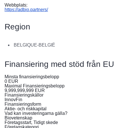
в
Webbplats:
Україні
https://adbio.partners/
Як
Region
Ви
можете
допомогти
BELGIQUE-BELGIË
Iнформація
для
Finansiering med stöd från EU
бізнесу
EU:s
Minsta finansieringsbelopp
0
EUR
bistånd
Maximal Finansieringsbelopp
till
9,999,999,999
EUR
Finansieringskällor
Ukraina
InnovFin
Finansieringsform
Aktie- och riskkapital
Information
Vad kan investeringarna gälla?
för
Biovetenskap
dig
Företagsstart, Tidigt skede
som
Företagskategori