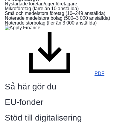
Nystartade företag/egenföretagare
flyr
Mikroföretag (färre än 10 anställda)
från
Små och medelstora företag (10–249 anställda)
kriget
Noterade medelstora bolag (500–3 000 anställda)
i
Noterade storbolag (fler än 3 000 anställda)
Ukraina
Vill
du
hjälpa
till?
PDF
Information
till
Så här gör du
företagen
EU-fonder
Stöd till digitalisering