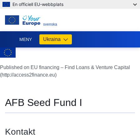
En officiell EU-webbplats
SV
svenska
Ukraina
MENY
Допомога
ЄС
Україні
Published on EU financing – Find Loans & Venture Capital
(http://access2finance.eu)
Інформація
для
людей
з
AFB Seed Fund I
України,
що
шукають
порятунку
Kontakt
від
війни