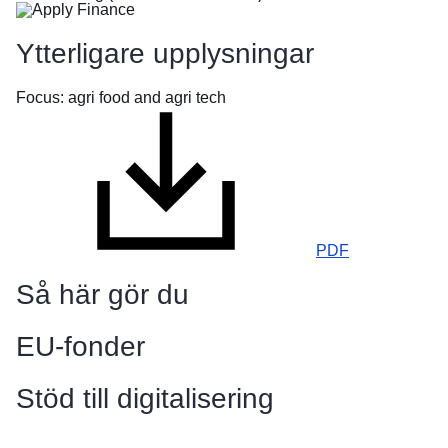
flyr
från
Ytterligare upplysningar
kriget
i
Ukraina
Focus: agri food and agri tech
Vill
du
hjälpa
till?
Information
PDF
till
företagen
Så här gör du
EU-fonder
Stöd till digitalisering