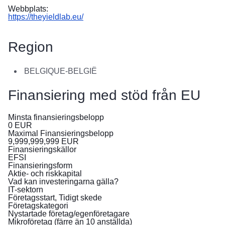
в
Webbplats:
Україні
https://theyieldlab.eu/
Як
Region
Ви
можете
допомогти
BELGIQUE-BELGIË
Iнформація
Finansiering med stöd från EU
для
бізнесу
Minsta finansieringsbelopp
0
EUR
Maximal Finansieringsbelopp
EU:s
9,999,999,999
EUR
bistånd
Finansieringskällor
EFSI
till
Finansieringsform
Ukraina
Aktie- och riskkapital
Vad kan investeringarna gälla?
IT-sektorn
Information
Företagsstart, Tidigt skede
för
Företagskategori
dig
Nystartade företag/egenföretagare
Mikroföretag (färre än 10 anställda)
som