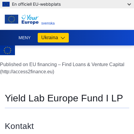
En officiell EU-webbplats
SV
svenska
Ukraina
MENY
Допомога
ЄС
Україні
Published on EU financing – Find Loans & Venture Capital
(http://access2finance.eu)
Інформація
для
людей
з
Yield Lab Europe Fund I LP
України,
що
шукають
порятунку
Kontakt
від
війни