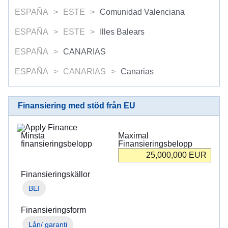
ESPAÑA
ESTE
Comunidad Valenciana
ESPAÑA
ESTE
Illes Balears
ESPAÑA
CANARIAS
ESPAÑA
CANARIAS
Canarias
Finansiering med stöd från EU
Minsta
Maximal
finansieringsbelopp
Finansieringsbelopp
25,000,000
EUR
Finansieringskällor
BEI
Finansieringsform
Lån/ garanti