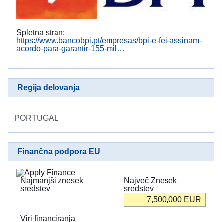
Spletna stran:
https://www.bancobpi.pt/empresas/bpi-e-fei-assinam-
acordo-para-garantir-155-mil…
Regija delovanja
PORTUGAL
Finančna podpora EU
Najmanjši znesek
Največ Znesek
sredstev
sredstev
7,500,000
EUR
Viri financiranja