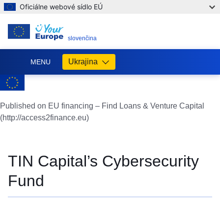
Oficiálne webové sídlo EÚ
SK
slovenčina
Ukrajina
MENU
Допомога
ЄС
Україні
Published on EU financing – Find Loans & Venture Capital
(http://access2finance.eu)
Інформація
для
людей
з
TIN Capital’s Cybersecurity
України,
що
Fund
шукають
порятунку
від
війни