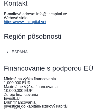
Kontakt
в
Україні
E-mailová adresa:
info@tincapital.vc
Webové sídlo:
Як
https://www.tincapital.vc/
Ви
можете
допомогти
Región pôsobnosti
Iнформація
для
ESPAÑA
бізнесу
Pomoc
Financovanie s podporou EÚ
EÚ
pre
Minimálna výška financovania
Ukrajinu
1,000,000
EUR
Maximálne Výška financovania
10,000,000
EUR
Informácie
Zdroje financovania
pre
InvestEU
Druh financovania
ľudí
investície do kapitálu/ rizikový kapitál
utekajúcich