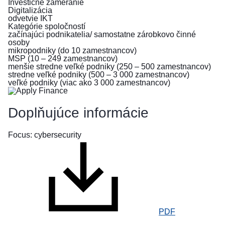
Investičné zameranie
pred
Digitalizácia
vojnou
odvetvie IKT
Kategórie spoločností
na
začínajúci podnikatelia/ samostatne zárobkovo činné
Ukrajine
osoby
mikropodniky (do 10 zamestnancov)
MSP (10 – 249 zamestnancov)
Ako
menšie stredne veľké podniky (250 – 500 zamestnancov)
môžete
stredne veľké podniky (500 – 3 000 zamestnancov)
pomôcť
veľké podniky (viac ako 3 000 zamestnancov)
Informácie
Doplňujúce informácie
pre
podniky
Focus: cybersecurity
PDF