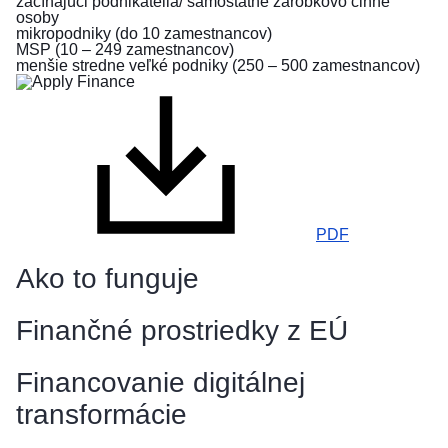
začínajúci podnikatelia/ samostatne zárobkovo činné
pred
osoby
mikropodniky (do 10 zamestnancov)
vojnou
MSP (10 – 249 zamestnancov)
na
menšie stredne veľké podniky (250 – 500 zamestnancov)
Ukrajine
Ako
môžete
pomôcť
Informácie
pre
PDF
podniky
Ako to funguje
Finančné prostriedky z EÚ
Financovanie digitálnej
transformácie