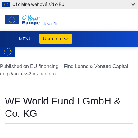
Oficiálne webové sídlo EÚ
SK
slovenčina
Ukrajina
MENU
Допомога
ЄС
Україні
Published on EU financing – Find Loans & Venture Capital
(http://access2finance.eu)
Інформація
для
людей
з
WF World Fund I GmbH &
України,
що
Co. KG
шукають
порятунку
від
війни