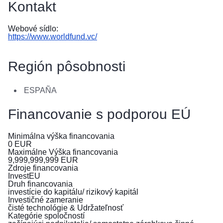
Kontakt
в
Україні
Webové sídlo:
https://www.worldfund.vc/
Як
Ви
можете
Región pôsobnosti
допомогти
Iнформація
ESPAÑA
для
бізнесу
Financovanie s podporou EÚ
Pomoc
Minimálna výška financovania
0
EUR
EÚ
Maximálne Výška financovania
pre
9,999,999,999
EUR
Zdroje financovania
Ukrajinu
InvestEU
Druh financovania
Informácie
investície do kapitálu/ rizikový kapitál
Investičné zameranie
pre
čisté technológie & Udržateľnosť
ľudí
Kategórie spoločností
utekajúcich