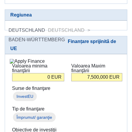
в
Україні
Regiunea
Як
Ви
DEUTSCHLAND
DEUTSCHLAND
можете
BADEN-WÜRTTEMBERG
допомогти
Finanțare sprijinită de
UE
Iнформація
для
бізнесу
Valoarea minima
Valoarea Maxim
finanţării
finanţării
0
EUR
7,500,000
EUR
Asistența
UE
Surse de finanţare
pentru
InvestEU
Ucraina
Tip de finanţare
Informații
Împrumut/ garanţie
pentru
persoanele
Obiective de investiţii
care