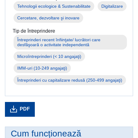
fug
Tehnologii ecologice & Sustenabilitate
Digitalizare
din
calea
Cercetare, dezvoltare şi inovare
războiului
din
Tip de întreprindere
Ucraina
Întreprinderi recent înfiinţate/ lucrători care 
Cum
puteți
Microîntreprinderi (< 10 angajaţi)
ajuta
IMM-uri (10-249 angajaţi)
Informații
Întreprinderi cu capitalizare redusă (250-499 angajaţi)
pentru
întreprinderi
PDF
Cum funcționează