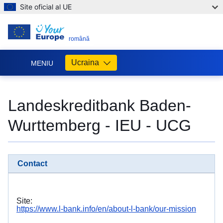
Site oficial al UE
RO
română
Ucraina
MENIU
Допомога
ЄС
Landeskreditbank Baden-
Україні
Wurttemberg - IEU - UCG
Інформація
для
людей
з
Contact
України,
що
шукають
порятунку
Site:
від
https://www.l-bank.info/en/about-l-bank/our-mission
війни