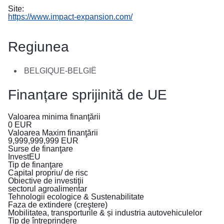
в
Site:
Україні
https://www.impact-expansion.com/
Як
Regiunea
Ви
можете
допомогти
BELGIQUE-BELGIË
Iнформація
Finanțare sprijinită de UE
для
бізнесу
Valoarea minima finanţării
0
EUR
Valoarea Maxim finanţării
Asistența
9,999,999,999
EUR
UE
Surse de finanţare
InvestEU
pentru
Tip de finanţare
Ucraina
Capital propriu/ de risc
Obiective de investiţii
sectorul agroalimentar
Informații
Tehnologii ecologice & Sustenabilitate
pentru
Faza de extindere (creştere)
persoanele
Mobilitatea, transporturile & și industria autovehiculelor
Tip de întreprindere
care