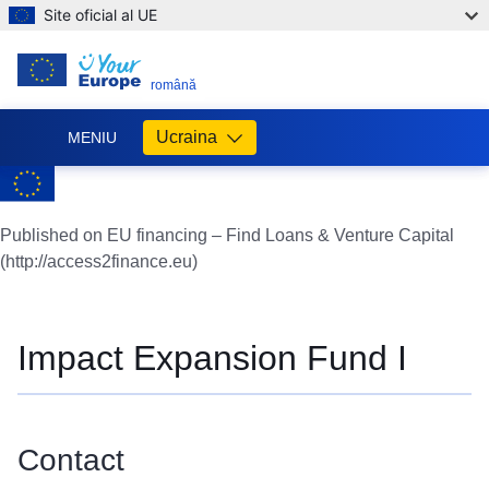
Site oficial al UE
RO
română
Ucraina
MENIU
Допомога
ЄС
Україні
Published on EU financing – Find Loans & Venture Capital
(http://access2finance.eu)
Інформація
для
людей
з
Impact Expansion Fund I
України,
що
шукають
порятунку
Contact
від
війни