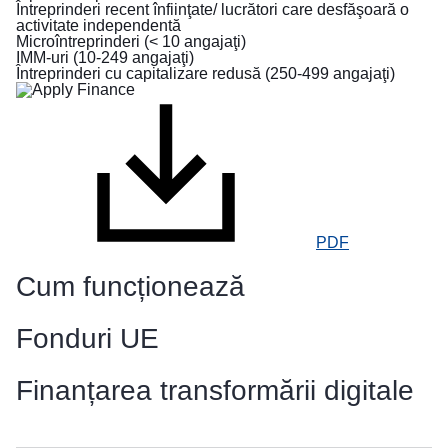
Întreprinderi recent înfiinţate/ lucrători care desfăşoară o
fug
activitate independentă
din
Microîntreprinderi (< 10 angajaţi)
calea
IMM-uri (10-249 angajaţi)
Întreprinderi cu capitalizare redusă (250-499 angajaţi)
războiului
din
Ucraina
Cum
puteți
ajuta
PDF
Informații
pentru
Cum funcționează
întreprinderi
Fonduri UE
Finanțarea transformării digitale