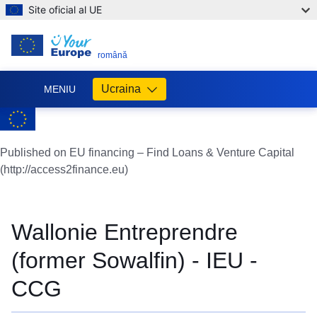
Site oficial al UE
RO
română
Ucraina
MENIU
Допомога
ЄС
Україні
Published on EU financing – Find Loans & Venture Capital
(http://access2finance.eu)
Інформація
для
людей
з
Wallonie Entreprendre
України,
що
(former Sowalfin) - IEU -
шукають
порятунку
CCG
від
війни