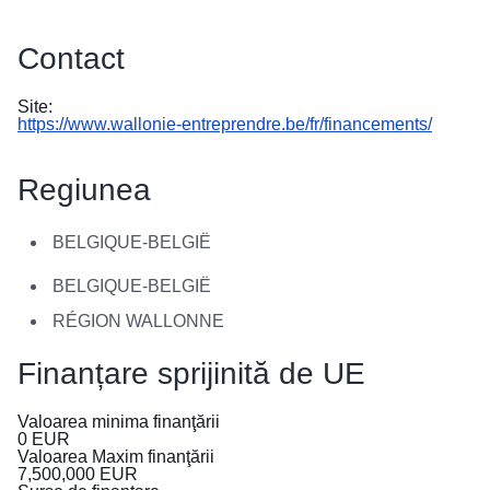
в
Україні
Contact
Як
Ви
Site:
https://www.wallonie-entreprendre.be/fr/financements/
можете
допомогти
Regiunea
Iнформація
для
бізнесу
BELGIQUE-BELGIË
BELGIQUE-BELGIË
Asistența
UE
RÉGION WALLONNE
pentru
Finanțare sprijinită de UE
Ucraina
Informații
Valoarea minima finanţării
0
EUR
pentru
Valoarea Maxim finanţării
persoanele
7,500,000
EUR
care