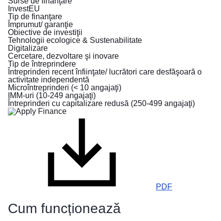
Surse de finanţare
fug
InvestEU
Tip de finanţare
din
Împrumut/ garanţie
calea
Obiective de investiţii
războiului
Tehnologii ecologice & Sustenabilitate
din
Digitalizare
Cercetare, dezvoltare şi inovare
Ucraina
Tip de întreprindere
Întreprinderi recent înfiinţate/ lucrători care desfăşoară o
Cum
activitate independentă
Microîntreprinderi (< 10 angajaţi)
puteți
IMM-uri (10-249 angajaţi)
ajuta
Întreprinderi cu capitalizare redusă (250-499 angajaţi)
Informații
pentru
întreprinderi
PDF
Cum funcționează