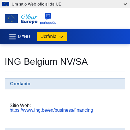
Um sítio Web oficial da UE
PT
português
Ucrânia
MENU
ING Belgium NV/SA
Contacto
Sítio Web:
https://www.ing.be/en/business/financing