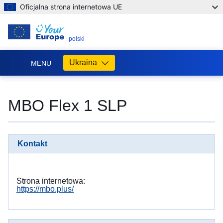
Oficjalna strona internetowa UE
PL
polski
Ukraina
MENU
Допомога
ЄС
MBO Flex 1 SLP
Україні
Інформація
для
Kontakt
людей
з
України,
що
Strona internetowa:
шукають
https://mbo.plus/
порятунку
від
війни