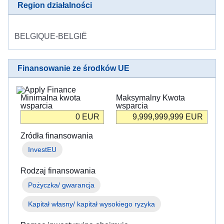
в
Region działalności
Україні
BELGIQUE-BELGIË
Як
Ви
можете
допомогти
Finansowanie ze środków UE
Iнформація
Minimalna kwota
Maksymalny Kwota
для
wsparcia
wsparcia
бізнесу
0
EUR
9,999,999,999
EUR
Pomoc
Zródła finansowania
UE
InvestEU
dla
Ukrainy
Rodzaj finansowania
Pożyczka/ gwarancja
Informacje
dla
Kapitał własny/ kapitał wysokiego ryzyka
osób
uciekających