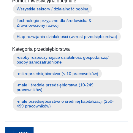
Pomoc inwestycyjna obejmuje
z
Wszystkie sektory / działalność ogólną
Ukrainy
przed
Technologie przyjazne dla środowiska & 
wojną
Zrównoważony rozwój
Jak
Etap rozwijania działalności (wzrost przedsiębiorstwa)
możesz
pomóc
Kategoria przedsiębiorstwa
·osoby rozpoczynające działalność gospodarczą/ 
Informacje
dla
przedsiębiorstw
·mikroprzedsiębiorstwa (< 10 pracowników)
·małe i średnie przedsiębiorstwa (10-249 
pracowników)
·małe przedsiębiorstwa o średniej kapitalizacji (250-
499 pracowników)