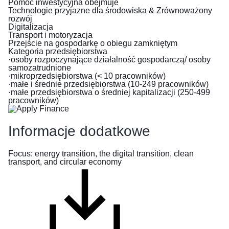
Pomoc inwestycyjna obejmuje
z
Technologie przyjazne dla środowiska & Zrównoważony
Ukrainy
rozwój
Digitalizacja
przed
Transport i motoryzacja
wojną
Przejście na gospodarkę o obiegu zamkniętym
Kategoria przedsiębiorstwa
·osoby rozpoczynające działalność gospodarczą/ osoby
Jak
samozatrudnione
możesz
·mikroprzedsiębiorstwa (< 10 pracowników)
pomóc
·małe i średnie przedsiębiorstwa (10-249 pracowników)
·małe przedsiębiorstwa o średniej kapitalizacji (250-499
pracowników)
Informacje
dla
przedsiębiorstw
Informacje dodatkowe
Focus: energy transition, the digital transition, clean
transport, and circular economy