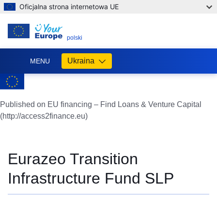
Oficjalna strona internetowa UE
PL
polski
Ukraina
MENU
Допомога
ЄС
Україні
Published on EU financing – Find Loans & Venture Capital
(http://access2finance.eu)
Інформація
для
людей
з
Eurazeo Transition
України,
що
Infrastructure Fund SLP
шукають
порятунку
від
війни