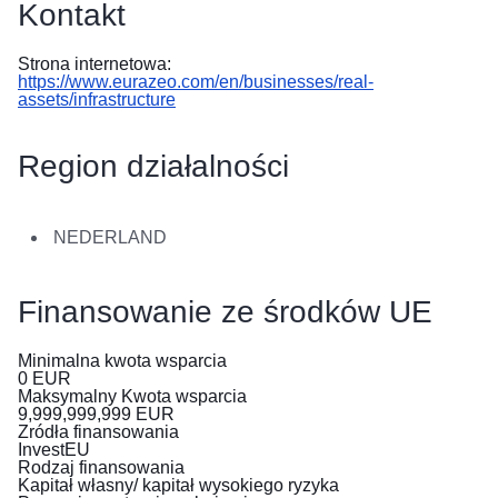
Kontakt
в
Україні
Strona internetowa:
https://www.eurazeo.com/en/businesses/real-
Як
assets/infrastructure
Ви
можете
допомогти
Region działalności
Iнформація
для
NEDERLAND
бізнесу
Pomoc
Finansowanie ze środków UE
UE
dla
Minimalna kwota wsparcia
Ukrainy
0
EUR
Maksymalny Kwota wsparcia
9,999,999,999
EUR
Informacje
Zródła finansowania
dla
InvestEU
Rodzaj finansowania
osób
Kapitał własny/ kapitał wysokiego ryzyka
uciekających