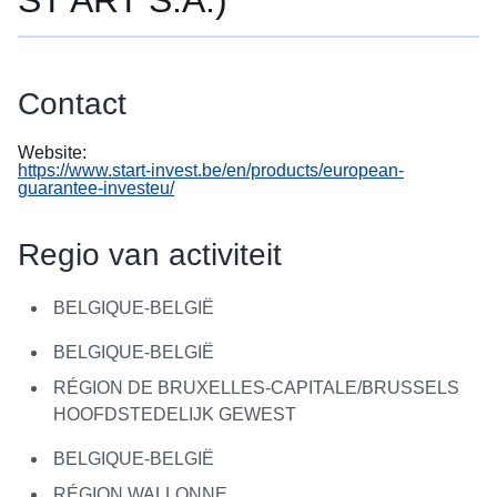
ST'ART S.A.)
в
Україні
Як
Contact
Ви
можете
допомогти
Website:
https://www.start-invest.be/en/products/european-
guarantee-investeu/
Iнформація
для
бізнесу
Regio van activiteit
EU-
BELGIQUE-BELGIË
bijstand
aan
BELGIQUE-BELGIË
Oekraïne
RÉGION DE BRUXELLES-CAPITALE/BRUSSELS
HOOFDSTEDELIJK GEWEST
Informatie
voor
BELGIQUE-BELGIË
mensen
die
RÉGION WALLONNE