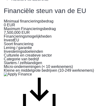
op
de
Financiële steun van de EU
vlucht
zijn
Minimaal financieringsbedrag
voor
0
EUR
de
Maximum Financieringsbedrag
oorlog
7,500,000
EUR
Financieringsmogelijkheden
in
InvestEU
Oekraïne
Soort financiering
Lening / garantie
Investeringsdoeleinden
Hoe
Culturele en creatieve sector
kunt
Categorie van bedrijf
u
Starters / zelfstandigen
helpen?
Micro-ondernemingen (< 10 werknemers)
Kleine en middelgrote bedrijven (10-249 werknemers)
Informatie
voor
bedrijven