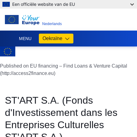
Een officiële website van de EU
NL
Nederlands
Oekraïne
MENU
Допомога
ЄС
Україні
Published on EU financing – Find Loans & Venture Capital
(http://access2finance.eu)
Інформація
для
людей
з
ST'ART S.A. (Fonds
України,
що
d'Investissement dans les
шукають
порятунку
Entreprises Culturelles
від
війни