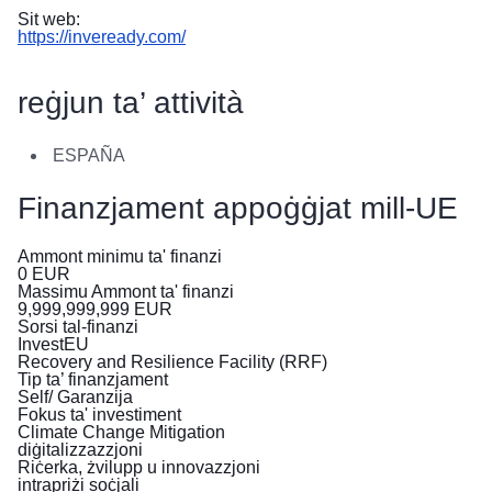
Sit web:
https://inveready.com/
reġjun ta’ attività
ESPAÑA
Finanzjament appoġġjat mill-UE
Ammont minimu ta' finanzi
0
EUR
Massimu Ammont ta' finanzi
9,999,999,999
EUR
Sorsi tal-finanzi
InvestEU
Recovery and Resilience Facility (RRF)
Tip ta’ finanzjament
Self/ Garanzija
Fokus ta' investiment
Climate Change Mitigation
diġitalizzazzjoni
Riċerka, żvilupp u innovazzjoni
intrapriżi soċjali