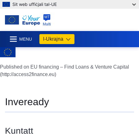
Sit web uffiċjali tal-UE
MT
Malti
l-Ukrajna
MENU
Published on EU financing – Find Loans & Venture Capital
(http://access2finance.eu)
Inveready
Kuntatt