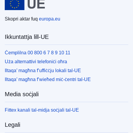
Skopri aktar fuq
europa.eu
Ikkuntattja lill-UE
Ċemplilna 00 800 6 7 8 9 10 11
Uża alternattivi telefoniċi oħra
Iltaqa’ magħna f’uffiċċju lokali tal-UE
Iltaqa’ magħna f’wieħed miċ-ċentri tal-UE
Media soċjali
Fittex kanali tal-midja soċjali tal-UE
Legali