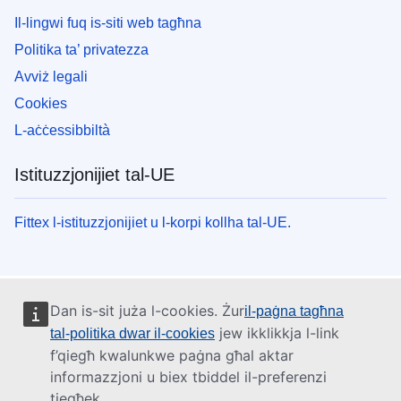
Il-lingwi fuq is-siti web tagħna
Politika ta’ privatezza
Avviż legali
Cookies
L-aċċessibbiltà
Istituzzjonijiet tal-UE
Fittex l-istituzzjonijiet u l-korpi kollha tal-UE.
Dan is-sit juża l-cookies. Żur
il-paġna tagħna
jew ikklikkja l-link
tal-politika dwar il-cookies
f’qiegħ kwalunkwe paġna għal aktar
informazzjoni u biex tbiddel il-preferenzi
tiegħek.