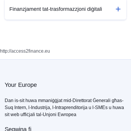
Finanzjament tat-trasformazzjoni diġitali
http://access2finance.eu
Your Europe
Dan is-sit huwa mmaniġġjat mid-Direttorat Ġenerali għas-
Suq Intern, l-Industrija, l-Intraprenditorija u l-SMEs u huwa
sit web uffiċjali tal-Unjoni Ewropea
Segwina fi