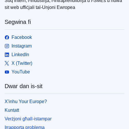
Suq Intern, l-Industrija, l-Intraprenditorija u l-SMEs u huwa
sit web uffiċjali tal-Unjoni Ewropea
Segwina fi
Facebook
Instagram
LinkedIn
X (Twitter)
YouTube
Dwar dan is-sit
X'inhu Your Europe?
Kuntatt
Verżjoni għall-istampar
Irrapporta problema