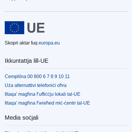
Skopri aktar fuq
europa.eu
Ikkuntattja lill-UE
Ċemplilna 00 800 6 7 8 9 10 11
Uża alternattivi telefoniċi oħra
Iltaqa’ magħna f’uffiċċju lokali tal-UE
Iltaqa’ magħna f’wieħed miċ-ċentri tal-UE
Media soċjali