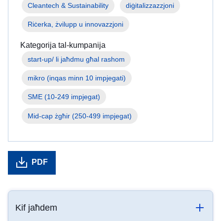
Cleantech & Sustainability
diġitalizzazzjoni
Riċerka, żvilupp u innovazzjoni
Kategorija tal-kumpanija
mikro (inqas minn 10 impjegati)
SME (10-249 impjegat)
Mid-cap żgħir (250-499 impjegat)
PDF
Kif jaħdem