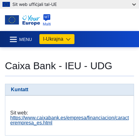
Sit web uffiċjali tal-UE
MT
Malti
l-Ukrajna
MENU
Caixa Bank - IEU - UDG
Kuntatt
Sit web:
https://www.caixabank.es/empresa/financiacion/caract
erempresa_es.html