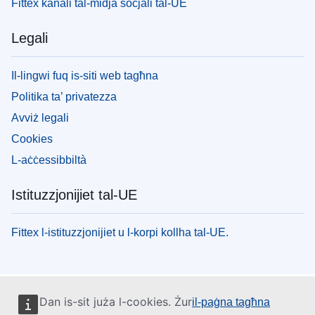
Fittex kanali tal-midja soċjali tal-UE
Legali
Il-lingwi fuq is-siti web tagħna
Politika ta’ privatezza
Avviż legali
Cookies
L-aċċessibbiltà
Istituzzjonijiet tal-UE
Fittex l-istituzzjonijiet u l-korpi kollha tal-UE.
Dan is-sit juża l-cookies. Żur
il-paġna tagħna