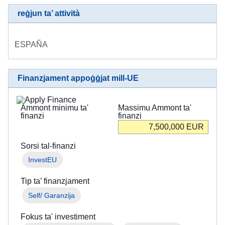
reġjun ta’ attività
ESPAÑA
Finanzjament appoġġjat mill-UE
Ammont minimu ta'
Massimu Ammont ta'
finanzi
finanzi
7,500,000
EUR
Sorsi tal-finanzi
InvestEU
Tip ta’ finanzjament
Self/ Garanzija
Fokus ta' investiment