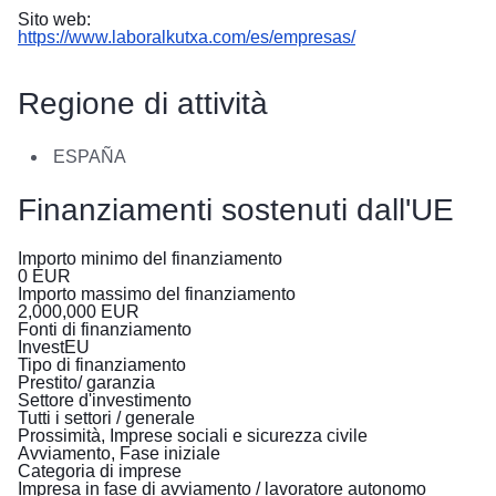
в
Sito web:
Україні
https://www.laboralkutxa.com/es/empresas/
Як
Regione di attività
Ви
можете
допомогти
ESPAÑA
Iнформація
Finanziamenti sostenuti dall'UE
для
бізнесу
Importo minimo del finanziamento
0
EUR
Importo massimo del finanziamento
Assistenza
2,000,000
EUR
dell’UE
Fonti di finanziamento
InvestEU
all’Ucraina
Tipo di finanziamento
Prestito/ garanzia
Informazioni
Settore d'investimento
Tutti i settori / generale
per
Prossimità, Imprese sociali e sicurezza civile
le
Avviamento, Fase iniziale
persone
Categoria di imprese
in
Impresa in fase di avviamento / lavoratore autonomo