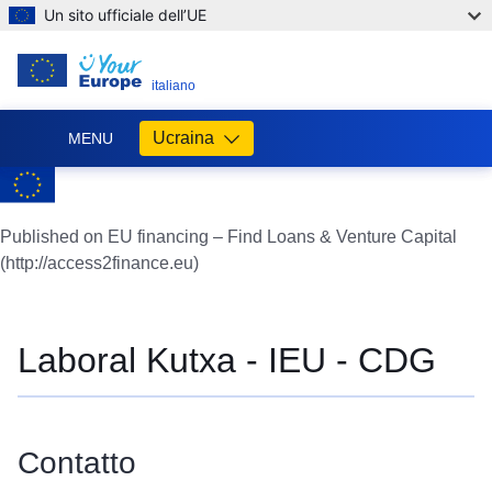
Un sito ufficiale dell’UE
IT
italiano
Ucraina
MENU
Допомога
ЄС
Україні
Published on EU financing – Find Loans & Venture Capital
(http://access2finance.eu)
Інформація
для
людей
з
Laboral Kutxa - IEU - CDG
України,
що
шукають
порятунку
Contatto
від
війни