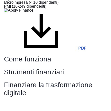
Microimpresa (< 10 dipendenti)
fuga
PMI (10-249 dipendenti)
dalla
guerra
in
Ucraina
Come
dare
una
PDF
mano
Come funziona
Informazioni
alle
imprese
Strumenti finanziari
Finanziare la trasformazione
digitale