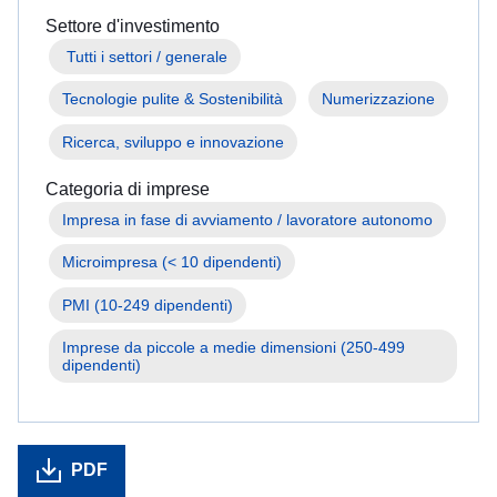
fuga
Settore d'investimento
dalla
 Tutti i settori / generale
guerra
in
Tecnologie pulite & Sostenibilità
Numerizzazione
Ucraina
Ricerca, sviluppo e innovazione
Come
dare
Categoria di imprese
una
mano
Microimpresa (< 10 dipendenti)
Informazioni
alle
PMI (10-249 dipendenti)
imprese
Imprese da piccole a medie dimensioni (250-499 
dipendenti)
PDF