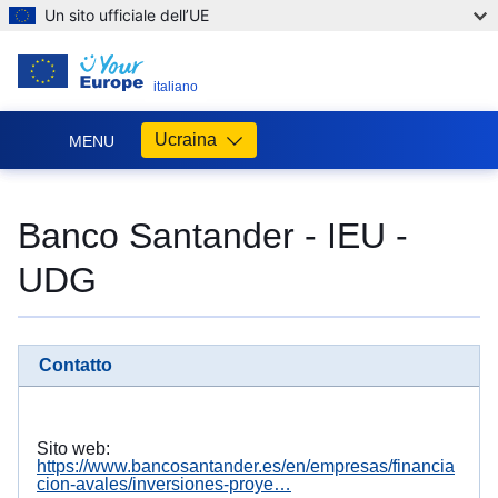
Un sito ufficiale dell’UE
IT
italiano
Ucraina
MENU
Допомога
ЄС
Banco Santander - IEU -
Україні
UDG
Інформація
для
людей
з
Contatto
України,
що
шукають
порятунку
Sito web:
від
https://www.bancosantander.es/en/empresas/financia
cion-avales/inversiones-proye…
війни