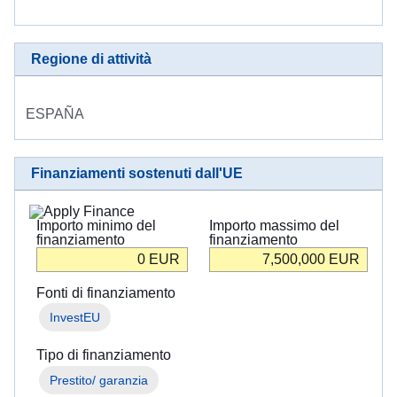
в
Україні
Regione di attività
Як
Ви
можете
ESPAÑA
допомогти
Iнформація
Finanziamenti sostenuti dall'UE
для
бізнесу
Importo minimo del
Importo massimo del
Assistenza
finanziamento
finanziamento
dell’UE
0
EUR
7,500,000
EUR
all’Ucraina
Fonti di finanziamento
InvestEU
Informazioni
per
le
Tipo di finanziamento
persone
Prestito/ garanzia
in