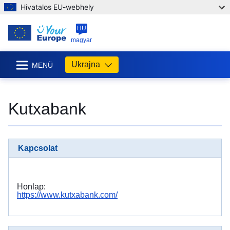
Hivatalos EU-webhely
HU
magyar
Ukrajna
MENÜ
Kutxabank
Kapcsolat
Honlap:
https://www.kutxabank.com/