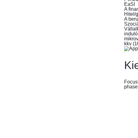
EaSI
A fina
Hitel/
A beru
Szociá
Vállal
induló
mikrov
kkv (1
Ki
Focus:
phase