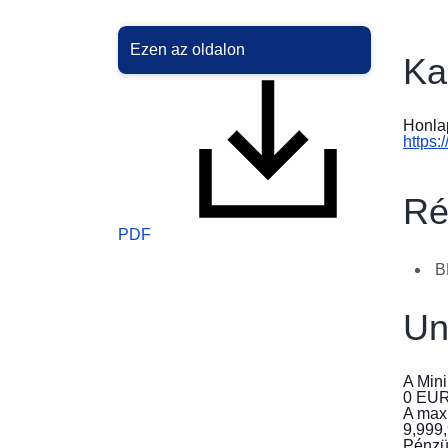
Ezen az oldalon
Ka
Honla
https:
Ré
PDF
B
Un
A Mini
0
EU
A max
9,999
Pénzü