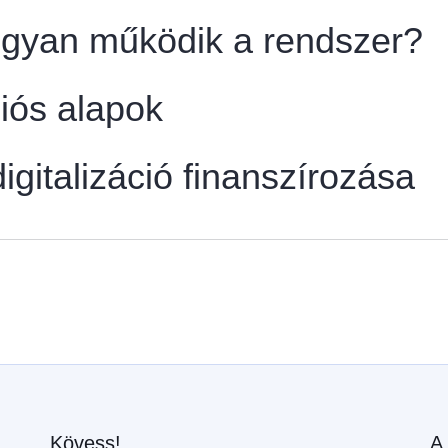
gyan működik a rendszer?
iós alapok
digitalizáció finanszírozása
Kövess!
A 