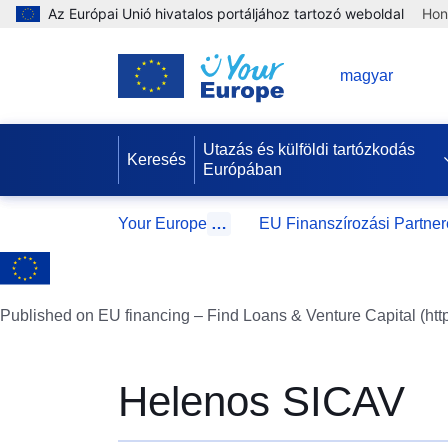
Az Európai Unió hivatalos portáljához tartozó weboldal
Hon
HU
magyar
Utazás és külföldi tartózkodás
Keresés
Európában
Your Europe
…
EU Finanszírozási Partne
Published on EU financing – Find Loans & Venture Capital (htt
Helenos SICAV