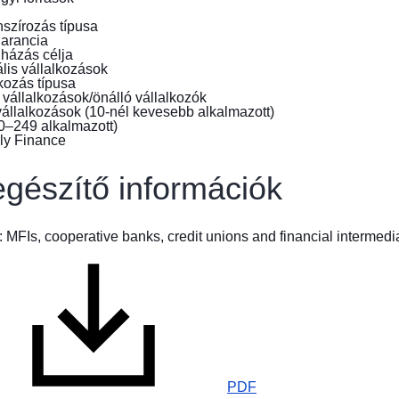
háború
nszírozás típusa
elől
garancia
menekülők
házás célja
számára
lis vállalkozások
kozás típusa
 vállalkozások/önálló vállalkozók
Hogyan
állalkozások (10-nél kevesebb alkalmazott)
segíthet
0–249 alkalmazott)
Ön?
egészítő információk
Vállalati
információk
 MFIs, cooperative banks, credit unions and financial intermedia
PDF