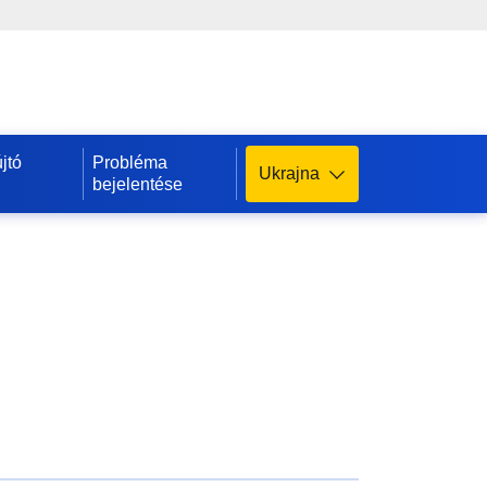
jtó
Probléma
Ukrajna
bejelentése