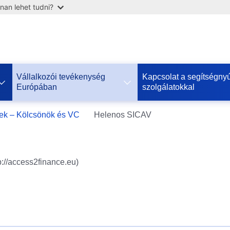
nan lehet tudni?
Vállalkozói tevékenység
Kapcsolat a segítségnyú
Európában
szolgálatokkal
Допомога
rek – Kölcsönök és VC
Helenos SICAV
ЄС
Україні
Інформація
p://access2finance.eu)
для
людей
з
України,
що
шукають
порятунку