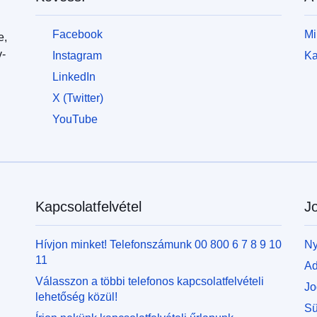
Facebook
Mi
e,
v-
Instagram
Ka
LinkedIn
X (Twitter)
YouTube
Kapcsolatfelvétel
Jo
Hívjon minket! Telefonszámunk 00 800 6 7 8 9 10
Ny
11
Ad
Válasszon a többi telefonos kapcsolatfelvételi
Jo
lehetőség közül!
Sü