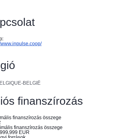
від
війни
в
pcsolat
Україні
Як
p:
Ви
//www.inpulse.coop/
можете
допомогти
gió
Iнформація
для
бізнесу
ELGIQUE-BELGIË
Uniós
iós finanszírozás
segítségnyújtás
Ukrajnának
mális finanszírozás összege
R
Tudnivalók
imális finanszírozás összege
az
,999,999
EUR
ukrajnai
gyi források