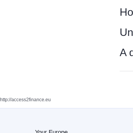
Ho
Un
A 
http://access2finance.eu
Your Europe