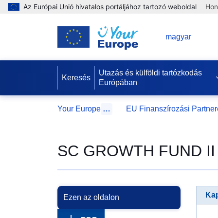
Az Európai Unió hivatalos portáljához tartozó weboldal
Hon
HU
magyar
Utazás és külföldi tartózkodás
Keresés
Európában
Your Europe
…
EU Finanszírozási Partne
SC GROWTH FUND II P
Kap
Ezen az oldalon