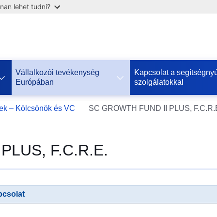
nan lehet tudni?
Vállalkozói tevékenység
Kapcsolat a segítségnyú
Európában
szolgálatokkal
Допомога
rek – Kölcsönök és VC
SC GROWTH FUND II PLUS, F.C.R.
ЄС
Україні
LUS, F.C.R.E.
Інформація
для
людей
з
України,
csolat
що
шукають
порятунку