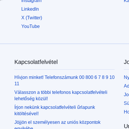
Instagram
Ka
LinkedIn
X (Twitter)
YouTube
Kapcsolatfelvétel
Jo
Hívjon minket! Telefonszámunk 00 800 6 7 8 9 10
Ny
11
Ad
Válasszon a többi telefonos kapcsolatfelvételi
Jo
lehetőség közül!
Sü
Írjon nekünk kapcsolatfelvételi űrlapunk
Ho
kitöltésével!
Jöjjön el személyesen az uniós központok
U
egyikébe