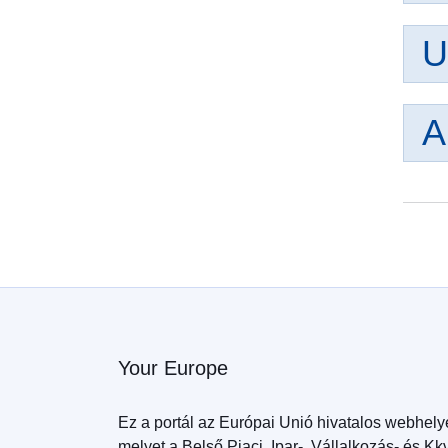
U
A
Your Europe
Ez a portál az Európai Unió hivatalos webhely
melyet a Belső Piaci, Ipar-, Vállalkozás- és Kk