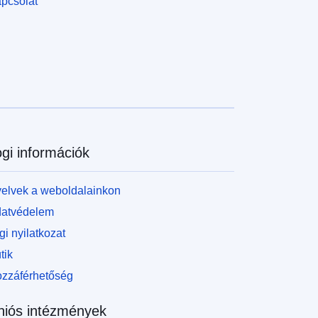
pcsolat
gi információk
elvek a weboldalainkon
atvédelem
gi nyilatkozat
tik
zzáférhetőség
niós intézmények