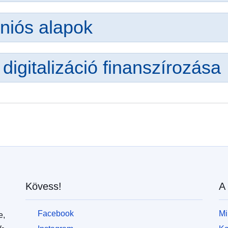
niós alapok
 digitalizáció finanszírozása
Kövess!
A 
Facebook
Mi
e,
v-