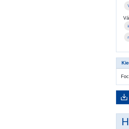
Vá
Kie
Foc
H