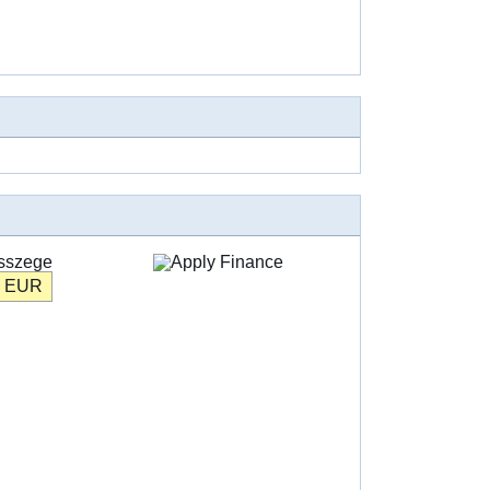
összege
9
EUR