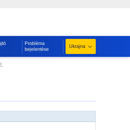
jtó
Probléma
Ukrajna
bejelentése
E.