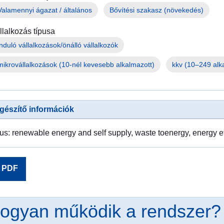
háború
Valamennyi ágazat / általános
Bővítési szakasz (növekedés)
elől
menekülők
llalkozás típusa
számára
Hogyan
mikrovállalkozások (10-nél kevesebb alkalmazott)
kkv (10–249 alk
segíthet
Ön?
Vállalati
gészítő információk
információk
us: renewable energy and self supply, waste toenergy, energy eff
PDF
ogyan működik a rendszer?