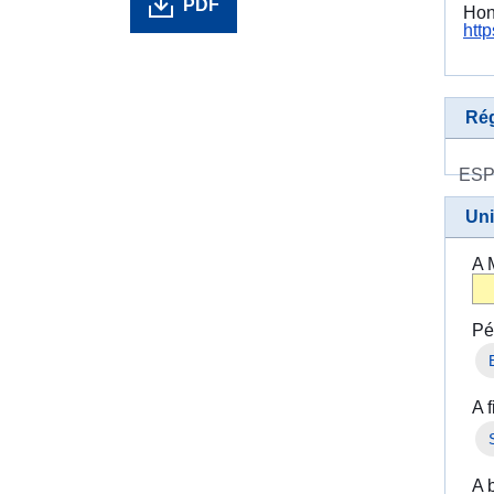
PDF
Hon
htt
Ré
ES
Uni
A 
Pé
A 
A 