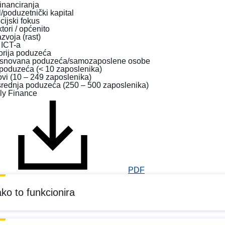
financiranja
l/poduzetnički kapital
icijski fokus
ktori / općenito
azvoja (rast)
 ICT-a
orija poduzeća
snovana poduzeća/samozaposlene osobe
 poduzeća (< 10 zaposlenika)
vi (10 – 249 zaposlenika)
srednja poduzeća (250 – 500 zaposlenika)
PDF
ko to funkcionira