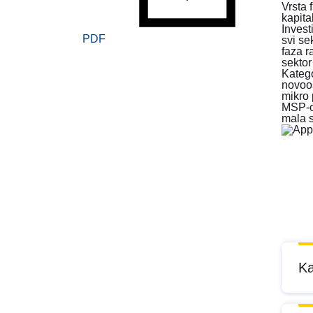
Vrsta 
kapita
Invest
PDF
svi se
faza r
sektor
Kateg
novoo
mikro
MSP-o
mala 
Ka