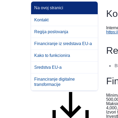
Na ovoj stranici
Ko
Kontakt
Intern
Regija poslovanja
https:/
Financiranje iz sredstava EU-a
Re
Kako to funkcionira
B
Sredstva EU-a
Fi
Financiranje digitalne
transformacije
Minima
500,0
Maksim
4,000
Izvori
Inves