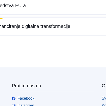
edstva EU-a
nanciranje digitalne transformacije
Pratite nas na
O 
Facebook
Št
Instagram
Ko