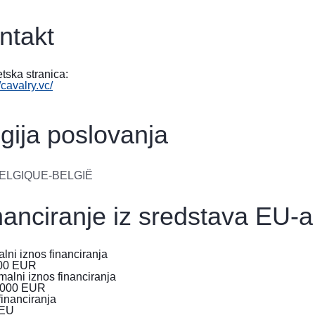
ntakt
etska stranica:
/cavalry.vc/
gija poslovanja
ELGIQUE-BELGIË
nanciranje iz sredstava EU-a
lni iznos financiranja
00
EUR
alni iznos financiranja
,000
EUR
 financiranja
tEU