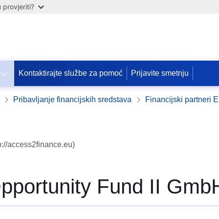
provjeriti?
Kontaktirajte službe za pomoć
Prijavite smetnju
Pribavljanje financijskih sredstava
Financijski partneri E
p://access2finance.eu)
pportunity Fund II Gmb