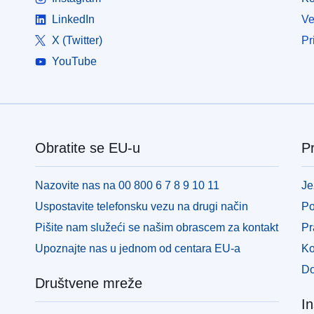
LinkedIn
Ve
X (Twitter)
Pr
YouTube
Obratite se EU-u
Pr
Nazovite nas na 00 800 6 7 8 9 10 11
Je
Uspostavite telefonsku vezu na drugi način
Po
Pišite nam služeći se našim obrascem za kontakt
Pr
Upoznajte nas u jednom od centara EU-a
Ko
Do
Društvene mreže
In