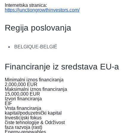
в
Internetska stranica:
Україні
https://junctiongrowthinvestors.com/
Як
Regija poslovanja
Ви
можете
допомогти
BELGIQUE-BELGIË
Iнформація
для
Financiranje iz sredstava EU-a
бізнесу
Pomoć
Minimalni iznos financiranja
2,000,000
EUR
EU-
Maksimalni iznos financiranja
a
15,000,000
EUR
Izvori financiranja
Ukrajini
EIF
Vrsta financiranja
kapital/poduzetnički kapital
Informacije
Investicijski fokus
za
čiste tehnologije & Održivost
osobe
faza razvoja (rast)
koje
Energy-renewables