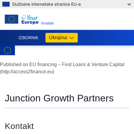
Službene internetske stranice EU-a
HR
hrvatski
Ukrajina
IZBORNIK
Допомога
ЄС
Україні
Published on EU financing – Find Loans & Venture Capital
(http://access2finance.eu)
Інформація
для
людей
з
Junction Growth Partners
України,
що
шукають
порятунку
Kontakt
від
війни