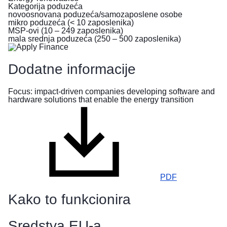
Kategorija poduzeća
bježe
novoosnovana poduzeća/samozaposlene osobe
od
mikro poduzeća (< 10 zaposlenika)
rata
MSP-ovi (10 – 249 zaposlenika)
u
mala srednja poduzeća (250 – 500 zaposlenika)
Ukrajini
Dodatne informacije
Kako
možete
Focus: impact-driven companies developing software and
pomoći
hardware solutions that enable the energy transition
Informacije
za
poduzeća
PDF
Kako to funkcionira
Sredstva EU-a