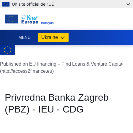
Un site officiel de l’UE
FR
français
Ukraine
MENU
Допомога
ЄС
Україні
Published on EU financing – Find Loans & Venture Capital
(http://access2finance.eu)
Інформація
для
людей
з
Privredna Banka Zagreb
України,
що
(PBZ) - IEU - CDG
шукають
порятунку
від
війни