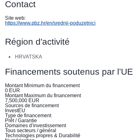
Contact
в
Україні
Site web:
https://www.pbz.hr/en/srednji-poduzetnici
Як
Ви
можете
Région d'activité
допомогти
Iнформація
HRVATSKA
для
бізнесу
Financements soutenus par l’UE
L’aide
Montant Minimum du financement
0
EUR
de
Montant Maximum du financement
l’UE
7,500,000
EUR
Sources de financement
à
InvestEU
l’Ukraine
Type de financement
Prêt / Garantie
Domaines d'investissement
Informations
Tous secteurs / général
destinées
Technologies propres & Durabilité