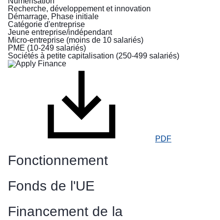
aux
Numérisation
Recherche, développement et innovation
personnes
Démarrage, Phase initiale
fuyant
Catégorie d'entreprise
la
Jeune entreprise/indépendant
guerre
Micro-entreprise (moins de 10 salariés)
PME (10-249 salariés)
en
Sociétés à petite capitalisation (250-499 salariés)
Ukraine
Comment
aider
Informations
pour
les
PDF
entreprises
Fonctionnement
Fonds de l'UE
Financement de la