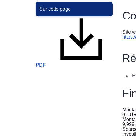
Sur cette page
Co
Site w
https:
Ré
PDF
E
Fi
Monta
0
EU
Monta
9,999
Sourc
Inves