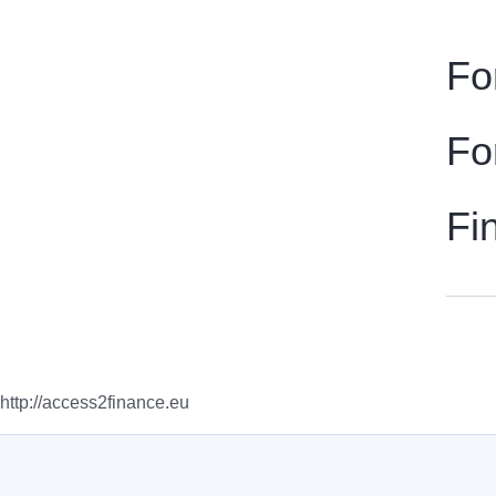
Fo
Fo
Fi
http://access2finance.eu