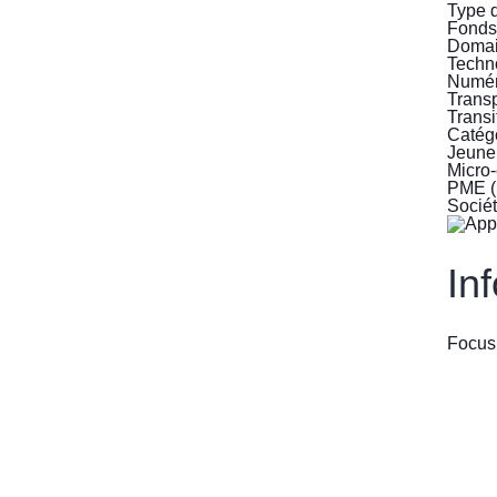
Type 
Fonds 
Domai
Techno
Numér
Transp
Transi
Catégo
Jeune
Micro-
PME (
Sociét
In
Focus: