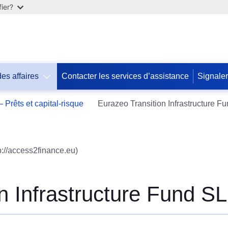
ier?
des affaires
Contacter les services d’assistance
Signale
Допомога
 Prêts et capital-risque
Eurazeo Transition Infrastructure F
ЄС
Україні
Інформація
p://access2finance.eu)
для
людей
з
України,
n Infrastructure Fund S
що
шукають
порятунку
від