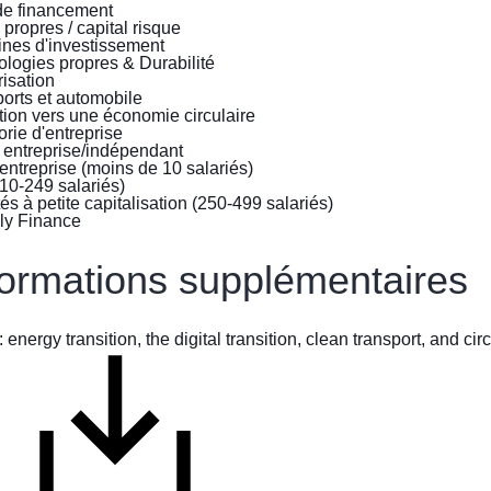
destinées
de financement
aux
propres / capital risque
nes d'investissement
personnes
logies propres & Durabilité
fuyant
isation
la
orts et automobile
guerre
tion vers une économie circulaire
rie d'entreprise
en
 entreprise/indépendant
Ukraine
entreprise (moins de 10 salariés)
10-249 salariés)
és à petite capitalisation (250-499 salariés)
Comment
aider
formations supplémentaires
Informations
pour
les
 energy transition, the digital transition, clean transport, and c
entreprises