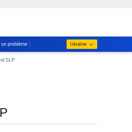
r un problème
Ukraine
und SLP
LP