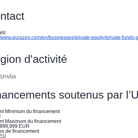
війни
в
ntact
Україні
Як
eb:
Ви
//www.eurazeo.com/en/businesses/private-equity/private-funds-
можете
допомогти
gion d'activité
Iнформація
для
бізнесу
SPAÑA
L’aide
nancements soutenus par l’
de
l’UE
nt Minimum du financement
à
R
l’Ukraine
nt Maximum du financement
,999,999
EUR
es de financement
Informations
tEU