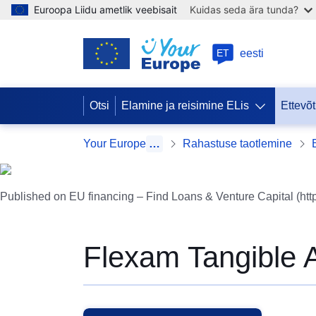
Euroopa Liidu ametlik veebisait
Kuidas seda ära tunda?
ET
eesti
Otsi
Elamine ja reisimine ELis
Ettevõt
Your Europe
…
Rahastuse taotlemine
Published on EU financing – Find Loans & Venture Capital (htt
Flexam Tangible 