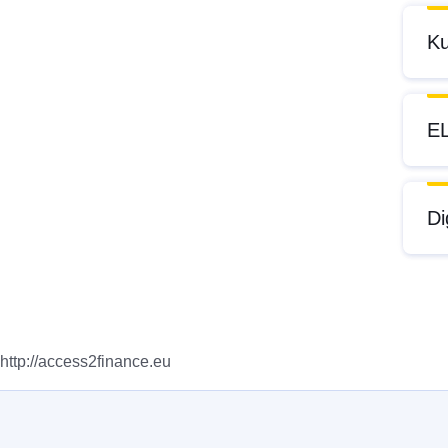
Ku
EL
Di
http://access2finance.eu