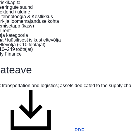
iskikapital
eeringute suund
ektorid / üldine
 tehnoloogia & Kestlikkus
ri- ja loomemajanduse kohta
emisetapp (kasv)
lirent
tja kategooria
a / füüsilisest isikust ettevõtja
ttevõtja (< 10 töötajat)
0–249 töötajat)
sateave
 transportation and logistics; assets dedicated to the supply c
PDF