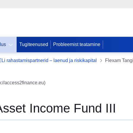
lus
Tugiteenused
Probleemist teatamine
ELi rahastamispartnerid – laenud ja riskikapital
Flexam Tangi
p://access2finance.eu)
Asset Income Fund III