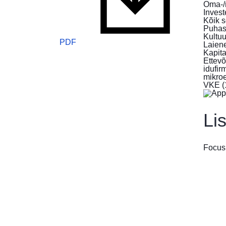
Oma-/r
Invest
Kõik s
Puhas
Kultuu
PDF
Laien
Kapita
Ettevõ
idufirm
mikroe
VKE (1
Li
Focus: