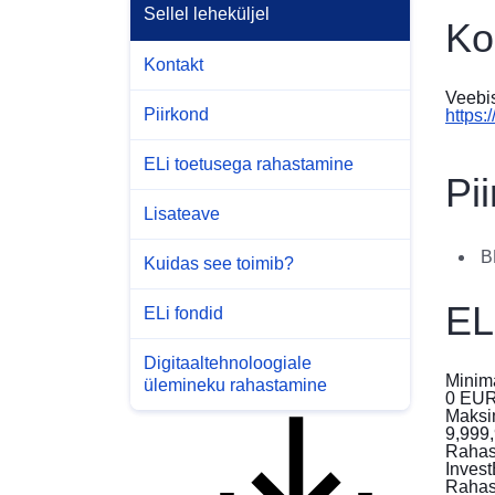
Sellel leheküljel
Ko
Kontakt
Veebis
Piirkond
https:
ELi toetusega rahastamine
Pi
Lisateave
B
Kuidas see toimib?
EL
ELi fondid
Digitaaltehnoloogiale
Minim
ülemineku rahastamine
0
EU
Maksi
9,999
Rahas
Inves
Rahas