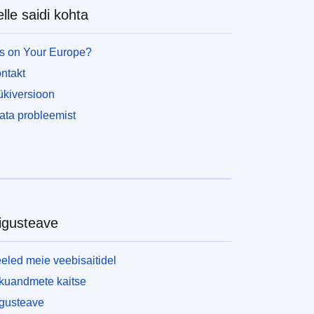
lle saidi kohta
s on Your Europe?
ntakt
ükiversioon
ata probleemist
igusteave
eled meie veebisaitidel
ikuandmete kaitse
gusteave