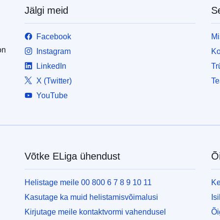
Jälgi meid
Se
Facebook
Mi
on
Instagram
Ko
LinkedIn
Tr
X (Twitter)
Te
YouTube
Võtke ELiga ühendust
Õ
Helistage meile 00 800 6 7 8 9 10 11
Ke
Kasutage ka muid helistamisvõimalusi
Is
Kirjutage meile kontaktvormi vahendusel
Õi