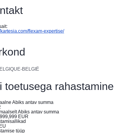
ntakt
ait:
//kartesia.com/flexam-expertise/
irkond
ELGIQUE-BELGIË
i toetusega rahastamine
aalne Abiks antav summa
R
maalselt Abiks antav summa
,999,999
EUR
tamisallikad
tEU
tamise tüüp