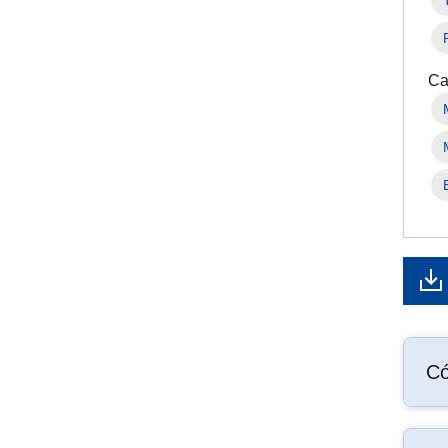
Ca
Có