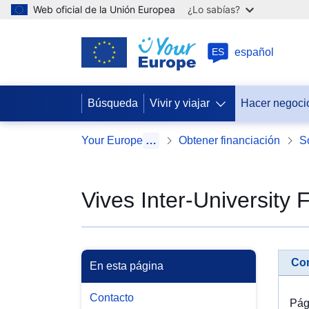
Web oficial de la Unión Europea
¿Lo sabías?
ES
español
Búsqueda
Vivir y viajar
Hacer negoci
Your Europe
…
Obtener financiación
S
Vives Inter-University 
Co
En esta página
Contacto
Pág