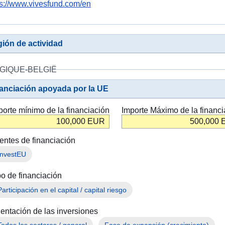
ps://www.vivesfund.com/en
ión de actividad
GIQUE-BELGIË
anciación apoyada por la UE
porte mínimo de la financiación
Importe Máximo de la financi
100,000
EUR
500,000
entes de financiación
InvestEU
po de financiación
Participación en el capital / capital riesgo
ientación de las inversiones
Todos los sectores / general
Fase de expansión (crecimiento)