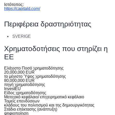
в
Ιστότοπος:
Україні
https://capitald.com/
Як
Περιφέρεια δραστηριότητας
Ви
можете
допомогти
SVERIGE
Iнформація
Χρηματοδοτήσεις που στηρίζει η
для
ΕΕ
бізнесу
Ελάχιστο Ποσό χρηματοδότησης
Παροχή
20,000,000
EUR
βοήθειας
το μέγιστο Ύψος χρηματοδότησης
80,000,000
EUR
από
πηγή χρηματοδότησης
την
InvestEU
Είδος χρηματοδότησης
ΕΕ
Μετοχικό κεφάλαιο/ επιχειρηματικό κεφάλαιο
στην
Τομείς επενδύσεων
κλάδους του πολιτισμού και της δημιουργικότητας
Ουκρανία
Στάδιο επέκτασης (ανάπτυξη)
ψηφιοποίηση