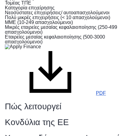
Πληροφορίες
Τομέας ΤΠΕ
Κατηγορία επιχείρησης
για
Νεοσύστατες επιχειρήσεις/ αυτοαπασχολούμενοι
τα
Πολύ μικρές επιχειρήσεις (< 10 απασχολούμενοι)
άτομα
ΜΜΕ (10-249 απασχολούμενοι)
που
Μικρές εταιρείες μεσαίας κεφαλαιοποίησης (250-499
απασχολούμενοι)
προσπαθούν
Εταιρείες μεσαίας κεφαλαιοποίησης (500-3000
να
απασχολούμενοι)
ξεφύγουν
από
τον
πόλεμο
στην
Ουκρανία
Πώς
PDF
μπορείτε
να
Πώς λειτουργεί
βοηθήσετε
Κονδύλια της ΕΕ
πληροφορίες
για
επιχειρήσεις