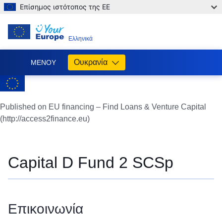
Επίσημος ιστότοπος της ΕΕ
EL
Ελληνικά
Ουκρανία
ΜΕΝΟΎ
Допомога
ЄС
Україні
Published on EU financing – Find Loans & Venture Capital
(http://access2finance.eu)
Інформація
для
людей
з
Capital D Fund 2 SCSp
України,
що
шукають
порятунку
Επικοινωνία
від
війни