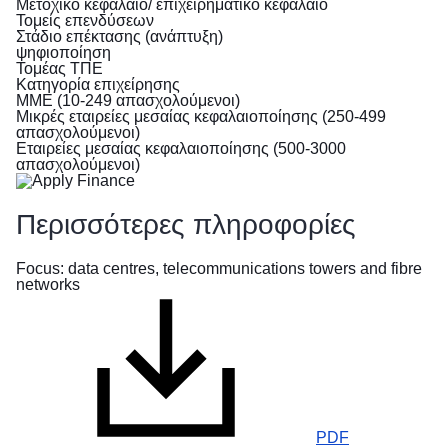
Μετοχικό κεφάλαιο/ επιχειρηματικό κεφάλαιο
Πληροφορίες
Τομείς επενδύσεων
για
Στάδιο επέκτασης (ανάπτυξη)
τα
ψηφιοποίηση
άτομα
Τομέας ΤΠΕ
Κατηγορία επιχείρησης
που
ΜΜΕ (10-249 απασχολούμενοι)
προσπαθούν
Μικρές εταιρείες μεσαίας κεφαλαιοποίησης (250-499
να
απασχολούμενοι)
ξεφύγουν
Εταιρείες μεσαίας κεφαλαιοποίησης (500-3000
απασχολούμενοι)
από
τον
πόλεμο
Περισσότερες πληροφορίες
στην
Ουκρανία
Focus: data centres, telecommunications towers and fibre
networks
Πώς
μπορείτε
να
βοηθήσετε
πληροφορίες
για
PDF
επιχειρήσεις