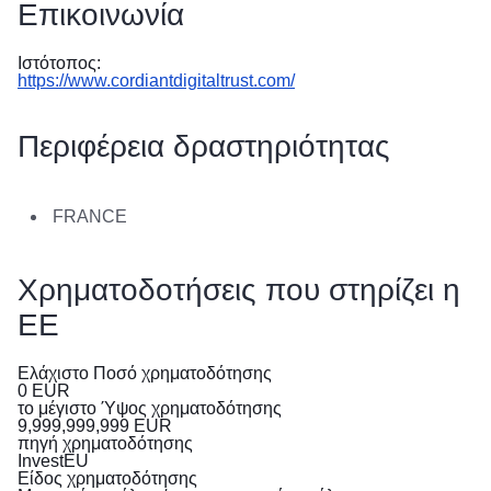
Επικοινωνία
в
Україні
Ιστότοπος:
https://www.cordiantdigitaltrust.com/
Як
Ви
можете
Περιφέρεια δραστηριότητας
допомогти
Iнформація
FRANCE
для
бізнесу
Χρηματοδοτήσεις που στηρίζει η
Παροχή
ΕΕ
βοήθειας
από
την
Ελάχιστο Ποσό χρηματοδότησης
0
EUR
ΕΕ
το μέγιστο Ύψος χρηματοδότησης
στην
9,999,999,999
EUR
πηγή χρηματοδότησης
Ουκρανία
InvestEU
Είδος χρηματοδότησης