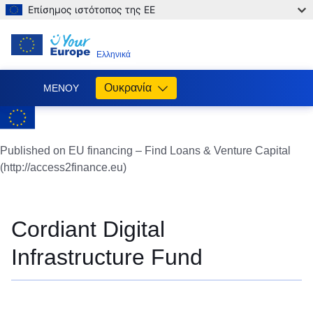
Επίσημος ιστότοπος της ΕΕ
EL
Ελληνικά
Ουκρανία
ΜΕΝΟΎ
Допомога
ЄС
Україні
Published on EU financing – Find Loans & Venture Capital
(http://access2finance.eu)
Інформація
для
людей
з
Cordiant Digital
України,
що
Infrastructure Fund
шукають
порятунку
від
війни