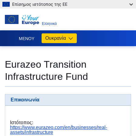
Επίσημος ιστότοπος της ΕΕ
EL
Ελληνικά
Ουκρανία
ΜΕΝΟΎ
Допомога
ЄС
Eurazeo Transition
Україні
Infrastructure Fund
Інформація
для
людей
з
Επικοινωνία
України,
що
шукають
порятунку
Ιστότοπος:
від
https://www.eurazeo.com/en/businesses/real-
assets/infrastructure
війни