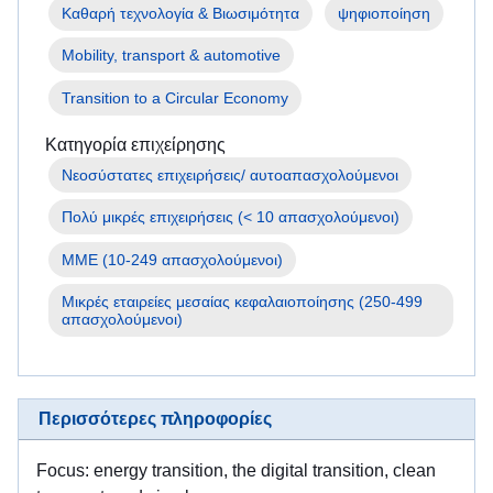
Πληροφορίες
Καθαρή τεχνολογία & Βιωσιμότητα
ψηφιοποίηση
για
τα
Mobility, transport & automotive
άτομα
που
Transition to a Circular Economy
προσπαθούν
να
Κατηγορία επιχείρησης
ξεφύγουν
από
τον
Πολύ μικρές επιχειρήσεις (< 10 απασχολούμενοι)
πόλεμο
στην
ΜΜΕ (10-249 απασχολούμενοι)
Ουκρανία
Μικρές εταιρείες μεσαίας κεφαλαιοποίησης (250-499 
απασχολούμενοι)
Πώς
μπορείτε
να
βοηθήσετε
Περισσότερες πληροφορίες
πληροφορίες
για
Focus: energy transition, the digital transition, clean
επιχειρήσεις