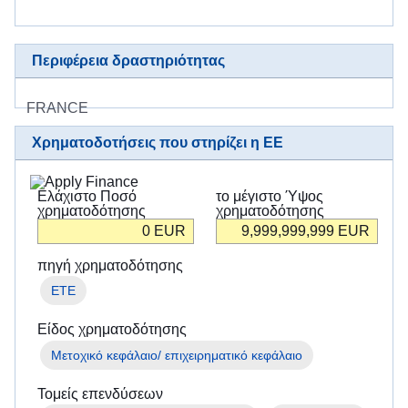
в
Україні
Περιφέρεια δραστηριότητας
Як
Ви
можете
FRANCE
допомогти
Χρηματοδοτήσεις που στηρίζει η ΕΕ
Iнформація
для
Ελάχιστο Ποσό
το μέγιστο Ύψος
бізнесу
χρηματοδότησης
χρηματοδότησης
0
EUR
9,999,999,999
EUR
Παροχή
βοήθειας
πηγή χρηματοδότησης
από
ΕΤΕ
την
Είδος χρηματοδότησης
ΕΕ
στην
Μετοχικό κεφάλαιο/ επιχειρηματικό κεφάλαιο
Ουκρανία
Τομείς επενδύσεων