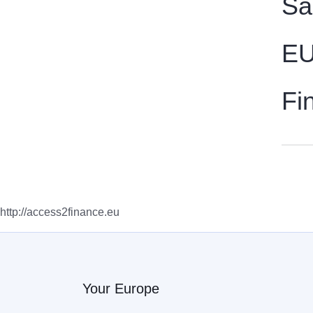
Så
EU
Fi
http://access2finance.eu
Your Europe