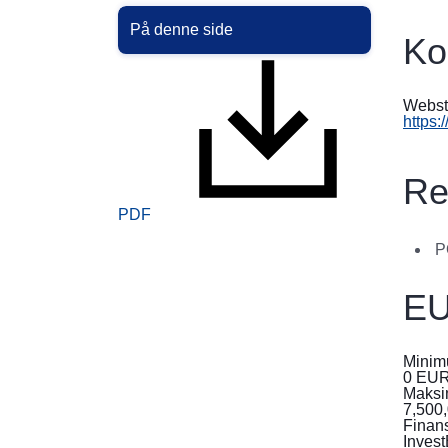
På denne side
Ko
Webst
https:
Re
PDF
P
EU
Minim
0
EU
Maksi
7,500
Finans
Inves