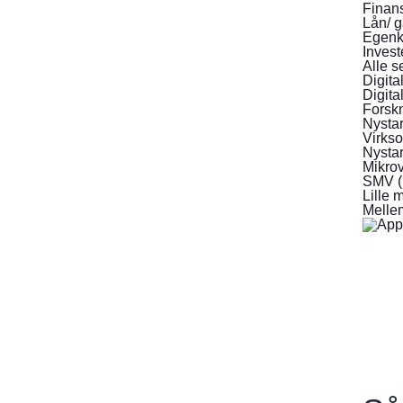
Finan
Lån/ g
Egenka
Invest
Alle s
Digita
Digita
Forskn
Nystar
Virks
Nystar
Mikrov
SMV (
Lille 
Melle