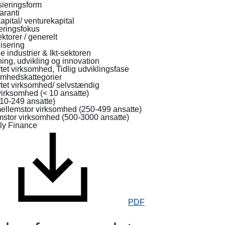
personer,
sieringsform
der
aranti
flygter
pital/ venturekapital
eringsfokus
fra
ektorer / generelt
krigen
lisering
i
le industrier & Ikt-sektoren
Ukraine
ing, udvikling og innovation
tet virksomhed, Tidlig udviklingsfase
omhedskattegorier
Sådan
tet virksomhed/ selvstændig
kan
irksomhed (< 10 ansatte)
10-249 ansatte)
du
mellemstor virksomhed (250-499 ansatte)
hjælpe
mstor virksomhed (500-3000 ansatte)
Oplysninger
til
virksomheder
PDF