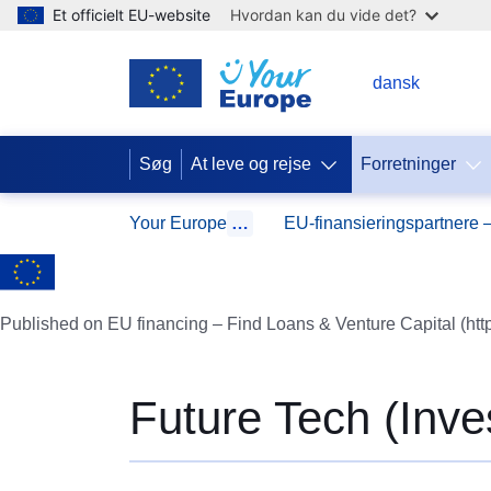
Et officielt EU-website
Hvordan kan du vide det?
DA
dansk
Søg
At leve og rejse
Forretninger
Your Europe
…
EU-finansieringspartnere –
Published on EU financing – Find Loans & Venture Capital (htt
Future Tech (Inv