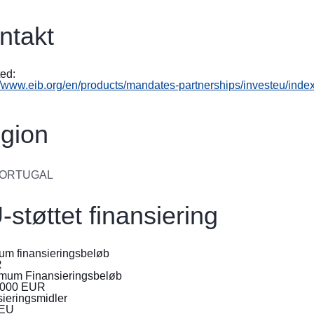
війни
в
ntakt
Україні
Як
ed:
Ви
//www.eib.org/en/products/mandates-partnerships/investeu/inde
можете
допомогти
gion
Iнформація
для
бізнесу
ORTUGAL
EU-
-støttet finansiering
bistand
til
um finansieringsbeløb
Ukraine
R
mum Finansieringsbeløb
Information
,000
EUR
ieringsmidler
til
tEU