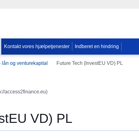
Kontakt vores hjælpetjenester
Indberet en hindring
Допомога
 lån og venturekapital
Future Tech (InvestEU VD) PL
ЄС
Україні
Інформація
p://access2finance.eu)
для
людей
з
України,
estEU VD) PL
що
шукають
порятунку
від