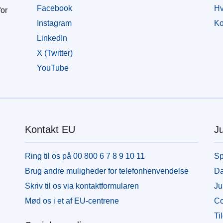
Facebook
Hv
for
Instagram
Ko
LinkedIn
X (Twitter)
YouTube
Kontakt EU
Ju
Ring til os på 00 800 6 7 8 9 10 11
Sp
Brug andre muligheder for telefonhenvendelse
Da
Skriv til os via kontaktformularen
Ju
Mød os i et af EU-centrene
Co
Ti