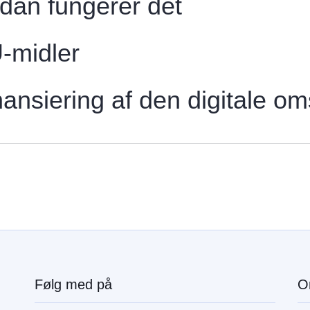
dan fungerer det
-midler
nansiering af den digitale oms
Følg med på
O