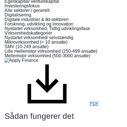
Egenkapital/ venturekapital
flygter
Investeringsfokus
fra
Alle sektorer / generelt
Digitalisering
krigen
Digitale industrier & Ikt-sektoren
i
Forskning, udvikling og innovation
Ukraine
Nystartet virksomhed, Tidlig udviklingsfase
Virksomhedskattegorier
Nystartet virksomhed/ selvstændig
Sådan
Mikrovirksomhed (< 10 ansatte)
kan
SMV (10-249 ansatte)
Lille mellemstor virksomhed (250-499 ansatte)
du
Mellemstor virksomhed (500-3000 ansatte)
hjælpe
Oplysninger
til
virksomheder
PDF
Sådan fungerer det