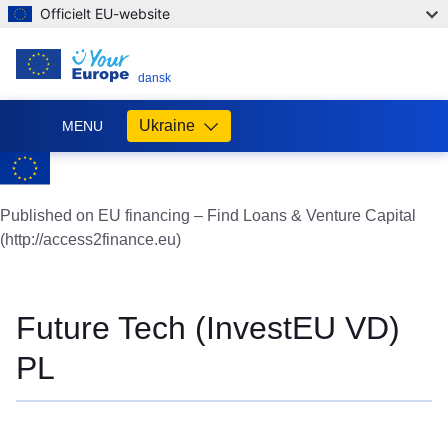
Officielt EU-website
DA
dansk
Ukraine
MENU
Допомога
ЄС
Україні
Published on EU financing – Find Loans & Venture Capital
(http://access2finance.eu)
Інформація
для
людей
з
Future Tech (InvestEU VD)
України,
що
PL
шукають
порятунку
від
війни