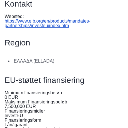
Kontakt
в
Україні
Websted:
https://www.eib.org/en/products/mandates-
Як
partnerships/investeu/index.htm
Ви
можете
допомогти
Region
Iнформація
для
ΕΛΛΑΔΑ (ELLADA)
бізнесу
EU-
EU-støttet finansiering
bistand
til
Minimum finansieringsbeløb
Ukraine
0
EUR
Maksimum Finansieringsbeløb
7,500,000
EUR
Information
Finansieringsmidler
til
InvestEU
Finansieringsform
personer,
Lån/ garanti
der