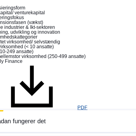
sieringsform
pital/ venturekapital
eringsfokus
nsionsfasen (vækst)
le industrier & Ikt-sektoren
ing, udvikling og innovation
omhedskattegorier
tet virksomhed/ selvstændig
irksomhed (< 10 ansatte)
10-249 ansatte)
mellemstor virksomhed (250-499 ansatte)
PDF
dan fungerer det