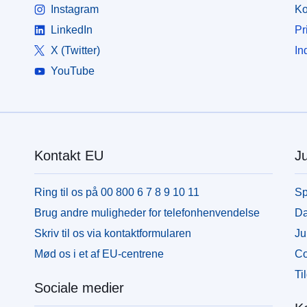
Instagram
Ko
LinkedIn
Pr
X (Twitter)
In
YouTube
Kontakt EU
Ju
Ring til os på 00 800 6 7 8 9 10 11
Sp
Brug andre muligheder for telefonhenvendelse
Da
Skriv til os via kontaktformularen
Ju
Mød os i et af EU-centrene
Co
Ti
Sociale medier