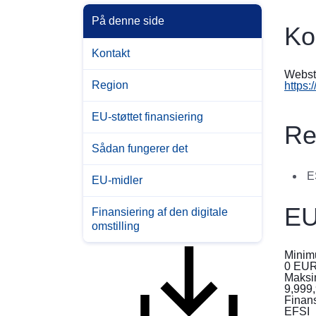
På denne side
Ko
Kontakt
Webst
Region
https:
EU-støttet finansiering
Re
Sådan fungerer det
E
EU-midler
EU
Finansiering af den digitale
omstilling
Minim
0
EU
Maksi
9,999
Finans
EFSI