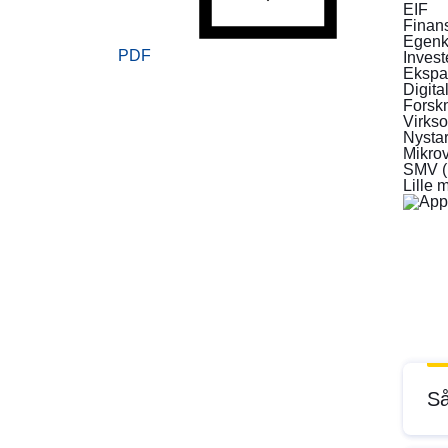
EIF
Finan
Egenka
PDF
Invest
Ekspa
Digita
Forskn
Virks
Nystar
Mikrov
SMV (
Lille 
Så