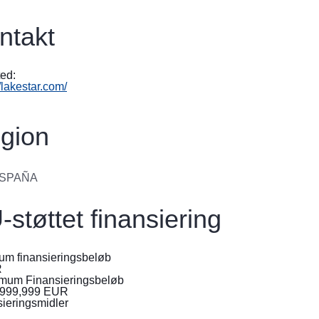
ntakt
ed:
//lakestar.com/
gion
SPAÑA
-støttet finansiering
um finansieringsbeløb
R
mum Finansieringsbeløb
,999,999
EUR
ieringsmidler