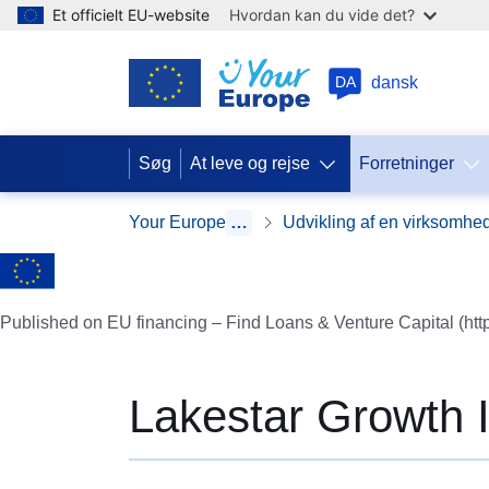
Et officielt EU-website
Hvordan kan du vide det?
DA
dansk
Søg
At leve og rejse
Forretninger
Your Europe
…
Udvikling af en virksomhe
Published on EU financing – Find Loans & Venture Capital (htt
Lakestar Growth 