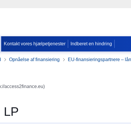
Kontakt vores hjælpetjenester
Indberet en hindring
d
Opnåelse af finansiering
EU-finansieringspartnere – lån
p://access2finance.eu)
I LP