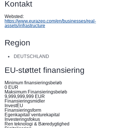
Kontakt
в
Україні
Websted:
https://www.eurazeo.com/en/businesses/real-
Як
assets/infrastructure
Ви
можете
допомогти
Region
Iнформація
DEUTSCHLAND
для
бізнесу
EU-støttet finansiering
EU-
Minimum finansieringsbeløb
bistand
0
EUR
til
Maksimum Finansieringsbeløb
9,999,999,999
EUR
Ukraine
Finansieringsmidler
InvestEU
Information
Finansieringsform
Egenkapital/ venturekapital
til
Investeringsfokus
personer,
Ren teknologi & Bæredygtighed
der