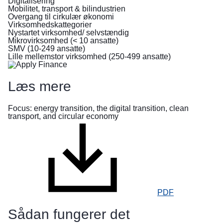
Digitalisering
flygter
Mobilitet, transport & bilindustrien
Overgang til cirkulær økonomi
fra
Virksomhedskattegorier
krigen
Nystartet virksomhed/ selvstændig
i
Mikrovirksomhed (< 10 ansatte)
Ukraine
SMV (10-249 ansatte)
Lille mellemstor virksomhed (250-499 ansatte)
Sådan
kan
Læs mere
du
hjælpe
Focus: energy transition, the digital transition, clean
transport, and circular economy
Oplysninger
til
virksomheder
PDF
Sådan fungerer det