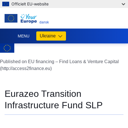
Officielt EU-website
DA
dansk
Ukraine
MENU
Допомога
ЄС
Україні
Published on EU financing – Find Loans & Venture Capital
(http://access2finance.eu)
Інформація
для
людей
з
Eurazeo Transition
України,
що
Infrastructure Fund SLP
шукають
порятунку
від
війни