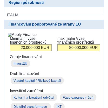
в
Region působnosti
Україні
ITALIA
Як
Ви
Financování podporované ze strany EU
можете
допомогти
Minimální výše
maximální Výše
finančních prostředků
finančních prostředků
Iнформація
20,000,000
EUR
80,000,000
EUR
для
бізнесу
Zdroje financování
InvestEU
Pomoc
EU
Druh financování
Ukrajině
Vlastní kapitál / Rizikový kapitál
Informace
Investiční zaměření
pro
osoby
Kulturní a kreativní odvětví
Fáze expanze (růst)
prchající
před
Digitální transformace 
IKT