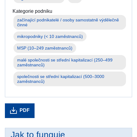
válkou
na
Kategorie podniku
Ukrajině
začínající podnikatelé / osoby samostatně výdělečně 
Jak
můžete
mikropodniky (< 10 zaměstnanců)
pomoci
vy
MSP (10–249 zaměstnanců)
malé společnosti se střední kapitalizací (250–499 
Informace
zaměstnanců)
pro
podniky
společnosti se střední kapitalizací (500–3000 
zaměstnanců)
PDF
Jak to funguje