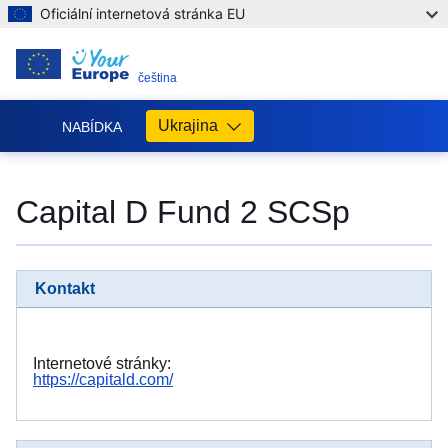
Oficiální internetová stránka EU
CS
čeština
Ukrajina
NABÍDKA
Допомога
ЄС
Capital D Fund 2 SCSp
Україні
Інформація
для
Kontakt
людей
з
України,
що
Internetové stránky:
шукають
https://capitald.com/
порятунку
від
війни