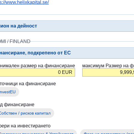
s://www.helixkapital.se/
війни
в
Україні
гион на дейност
Як
Ви
MI / FINLAND
можете
допомогти
нансиране, подкрепено от ЕС
Iнформація
нимален размер на финансиране
максимум Размер на ф
для
0
EUR
9,999
бізнесу
точници на финансиране
Помощ
InvestEU
от
ЕС
д финансиране
за
Собствен / рисков капитал
Украйна
ери на инвестирането
Информация
Екологични технологии & Устойчивост
Фаза на разрастване (ра