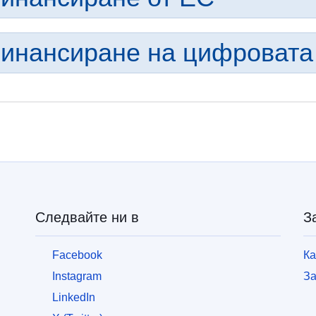
инансиране на цифровата
Следвайте ни в
З
Facebook
Ка
Instagram
За
LinkedIn