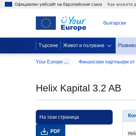
Официален уебсайт на Европейския съюз
Как можете д
BG
български
Търсене
Живот и пътуване
Развива
Your Europe
…
Финансови партньори от 
Helix Kapital 3.2 AB
Ко
На тази страница
PDF
Уеб