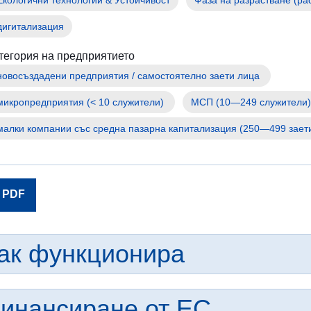
за
хората,
дигитализация
бягащи
от
тегория на предприятието
войната
в
Украйна
МСП (10—249 служители)
Как
малки компании със средна пазарна капитализация (250—499 зает
можете
да
помогнете
информация
PDF
за
предприятията
ак функционира
инансиране от ЕС