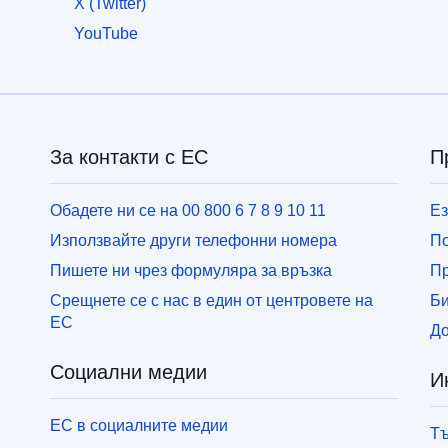
X (Twitter)
YouTube
За контакти с ЕС
П
Обадете ни се на 00 800 6 7 8 9 10 11
Ез
Използвайте други телефонни номера
По
Пишете ни чрез формуляра за връзка
П
Срещнете се с нас в един от центровете на
Би
ЕС
До
Социални медии
И
ЕС в социалните медии
Тъ