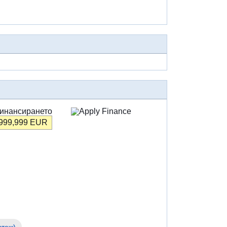
инансирането
,999,999
EUR
стеж)