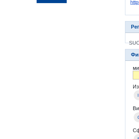
http
Ре
SUO
Фи
ми
Из
Ви
Сф