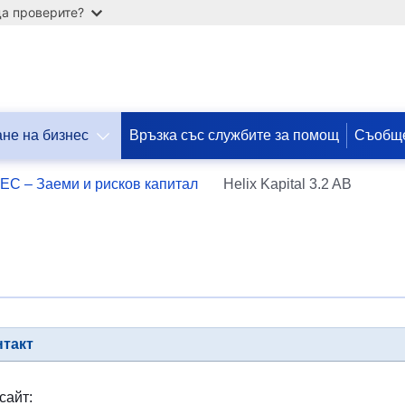
а проверите?
не на бизнес
Връзка със службите за помощ
Съобще
Допомога
ЕС – Заеми и рисков капитал
Helix Kapital 3.2 AB
ЄС
Україні
Інформація
для
людей
з
України,
нтакт
що
шукають
порятунку
сайт:
від