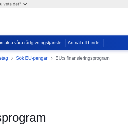
u veta det?
ntakta våra rådgivningstjänster
Anmäl ett hinder
retag
Sök EU-pengar
EU:s finansieringsprogram
gsprogram