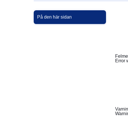
På den här sidan
Felme
Error 
Varni
Warnin