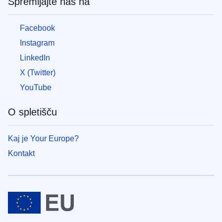
Spremljajte nas na
pred
vojno
v
Facebook
Ukrajini
Instagram
LinkedIn
Kako
lahko
X (Twitter)
pomagate
YouTube
Informacije
za
O spletišču
podjetja
Kaj je Your Europe?
Kontakt