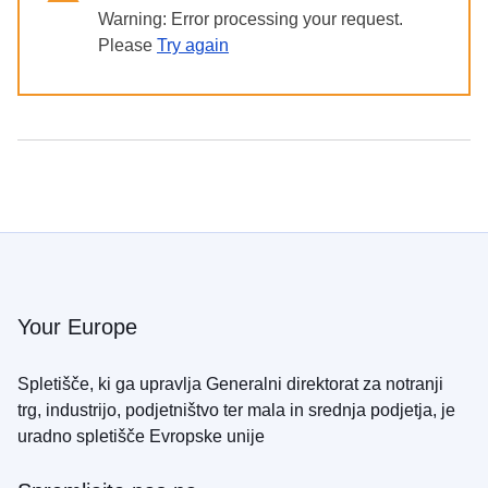
в
Warning: Error processing your request.
Україні
Please
Try again
Як
Ви
можете
допомогти
Iнформація
для
бізнесу
Pomoč
EU
Your Europe
Ukrajini
Spletišče, ki ga upravlja Generalni direktorat za notranji
Informacije
trg, industrijo, podjetništvo ter mala in srednja podjetja, je
za
osebe,
uradno spletišče Evropske unije
ki
bežijo