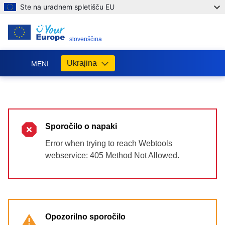
Ste na uradnem spletišču EU
SL
slovenščina
Ukrajina
MENI
Допомога
ЄС
Україні
Sporočilo o napaki
Інформація
для
Error when trying to reach Webtools
людей
webservice: 405 Method Not Allowed.
з
України,
що
шукають
порятунку
від
Opozorilno sporočilo
війни