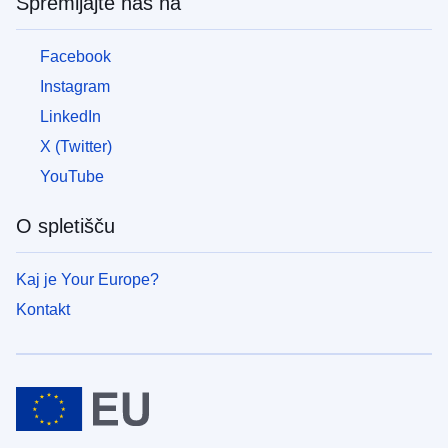
Spremljajte nas na
pred
vojno
v
Facebook
Ukrajini
Instagram
LinkedIn
Kako
lahko
X (Twitter)
pomagate
YouTube
Informacije
za
O spletišču
podjetja
Kaj je Your Europe?
Kontakt