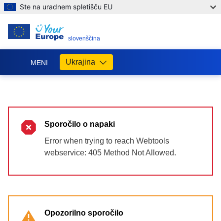
Ste na uradnem spletišču EU
SL
slovenščina
Ukrajina
MENI
Допомога
ЄС
Україні
Sporočilo o napaki
Інформація
для
Error when trying to reach Webtools
людей
webservice: 405 Method Not Allowed.
з
України,
що
шукають
порятунку
від
Opozorilno sporočilo
війни