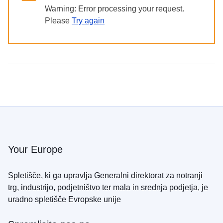
в
Warning: Error processing your request.
Україні
Please
Try again
Як
Ви
можете
допомогти
Iнформація
для
бізнесу
Pomoč
EU
Your Europe
Ukrajini
Spletišče, ki ga upravlja Generalni direktorat za notranji
Informacije
trg, industrijo, podjetništvo ter mala in srednja podjetja, je
za
osebe,
uradno spletišče Evropske unije
ki
bežijo