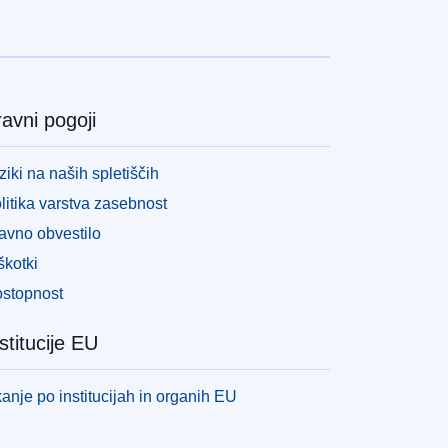
avni pogoji
ziki na naših spletiščih
litika varstva zasebnost
avno obvestilo
škotki
stopnost
stitucije EU
kanje po institucijah in organih EU