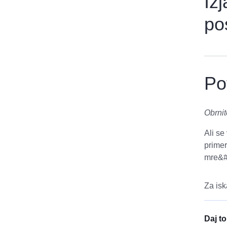
Iz
po
Po
Obrni
Ali s
primer
mre&
Za isk
Daj t