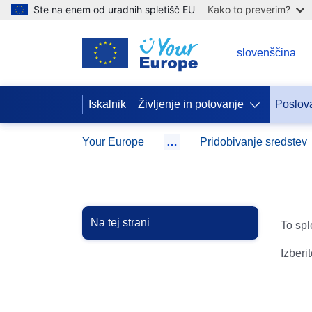
Ste na enem od uradnih spletišč EU
Kako to preverim?
SL
slovenščina
Iskalnik
Življenje in potovanje
Poslova
Your Europe
…
Pridobivanje sredstev
Na tej strani
To spl
Izberi