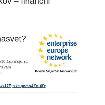
kov – finančni
nasvet?
x10D;ez mejo, na
eru vam
o.
u&#x17E;b za pomo&#x10D;
.