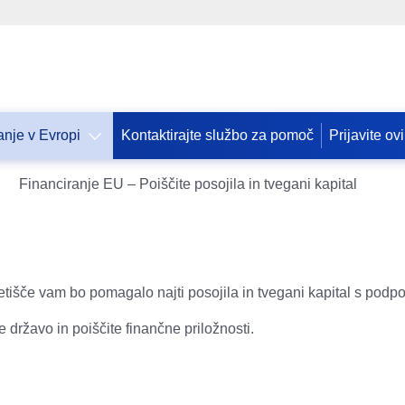
nje v Evropi
Kontaktirajte službo za pomoč
Prijavite ov
Допомога
Financiranje EU – Poiščite posojila in tvegani kapital
ЄС
Україні
Інформація
для
людей
etišče vam bo pomagalo najti posojila in tvegani kapital s podp
з
України,
te državo in poiščite finančne priložnosti.
що
шукають
порятунку
від