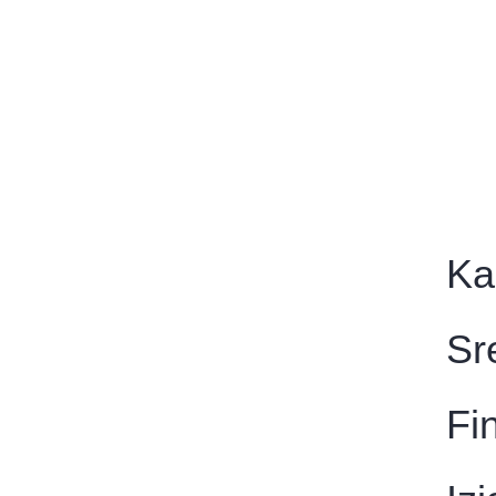
Ka
Sr
Fi