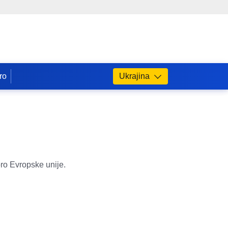
iro
Ukrajina
oro Evropske unije.