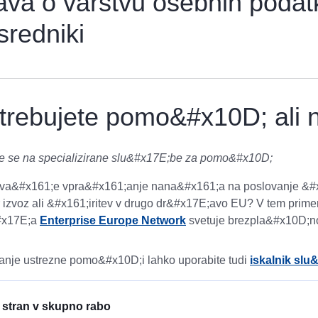
java o varstvu osebnih podat
sredniki
trebujete pomo&#x10D; ali 
te se na specializirane slu&#x17E;be za pomo&#x10D;
e va&#x161;e vpra&#x161;anje nana&#x161;a na poslovanje &#
 izvoz ali &#x161;iritev v drugo dr&#x17E;avo EU? V tem prim
#x17E;a
Enterprise Europe Network
svetuje brezpla&#x10D;n
anje ustrezne pomo&#x10D;i lahko uporabite tudi
iskalnik sl
o stran v skupno rabo