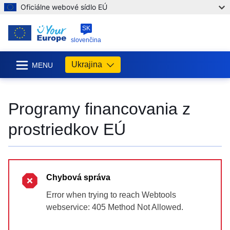
Oficiálne webové sídlo EÚ
SK
slovenčina
Ukrajina
MENU
Programy financovania z
prostriedkov EÚ
Chybová správa
Error when trying to reach Webtools
webservice: 405 Method Not Allowed.