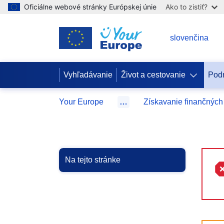
Oficiálne webové stránky Európskej únie
Ako to zistiť?
SK
slovenčina
Vyhľadávanie
Život a cestovanie
Pod
Your Europe
…
Získavanie finančných
Na tejto stránke