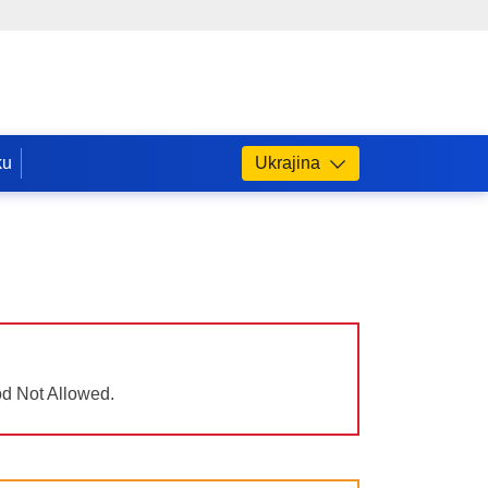
ku
Ukrajina
od Not Allowed.