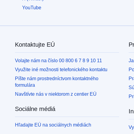
ľudí
utekajúcich
YouTube
pred
vojnou
na
Ukrajine
Ako
Kontaktujte EÚ
P
môžete
pomôcť
Volajte nám na číslo 00 800 6 7 8 9 10 11
Ja
Informácie
Využite iné možnosti telefonického kontaktu
Po
pre
Píšte nám prostredníctvom kontaktného
Pr
podniky
formulára
Sú
Navštívte nás v niektorom z centier EÚ
Pr
Sociálne médiá
In
Hľadajte EÚ na sociálnych médiách
Vy