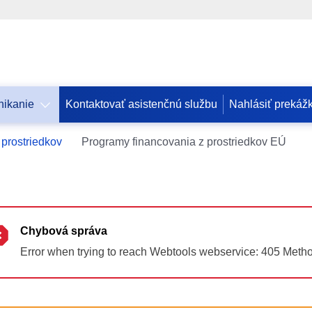
nikanie
Kontaktovať asistenčnú službu
Nahlásiť prekáž
Допомога
 prostriedkov
Programy financovania z prostriedkov EÚ
ЄС
Україні
Інформація
для
людей
Chybová správa
з
Error when trying to reach Webtools webservice: 405 Meth
України,
що
шукають
порятунку
від