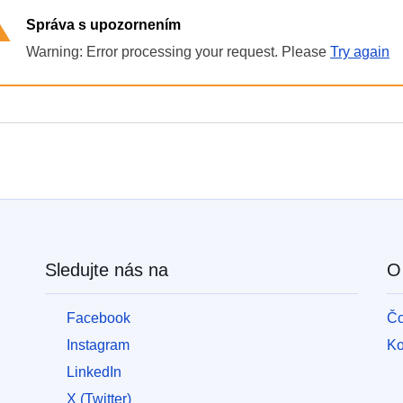
війни
Správa s upozornením
в
Україні
Warning: Error processing your request. Please
Try again
Як
Ви
можете
допомогти
Iнформація
для
бізнесу
Pomoc
Sledujte nás na
O 
EÚ
pre
Facebook
Čo
Ukrajinu
Instagram
Ko
Informácie
LinkedIn
pre
X (Twitter)