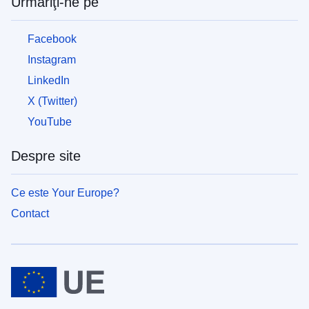
Urmăriţi-ne pe
fug
din
calea
Facebook
războiului
Instagram
din
Ucraina
LinkedIn
X (Twitter)
Cum
YouTube
puteți
ajuta
Despre site
Informații
pentru
Ce este Your Europe?
întreprinderi
Contact