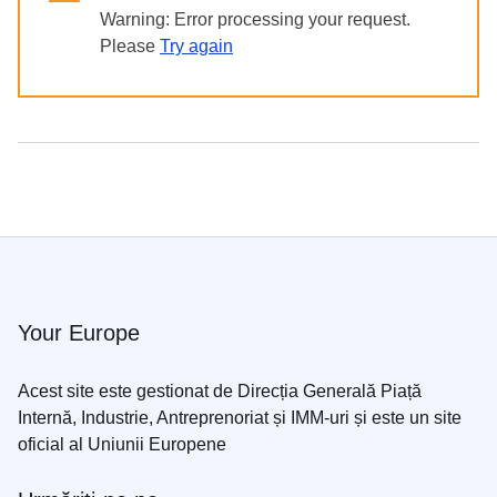
в
Warning: Error processing your request.
Україні
Please
Try again
Як
Ви
можете
допомогти
Iнформація
для
бізнесу
Asistența
UE
Your Europe
pentru
Ucraina
Acest site este gestionat de Direcția Generală Piață
Internă, Industrie, Antreprenoriat și IMM-uri și este un site
Informații
oficial al Uniunii Europene
pentru
persoanele
care