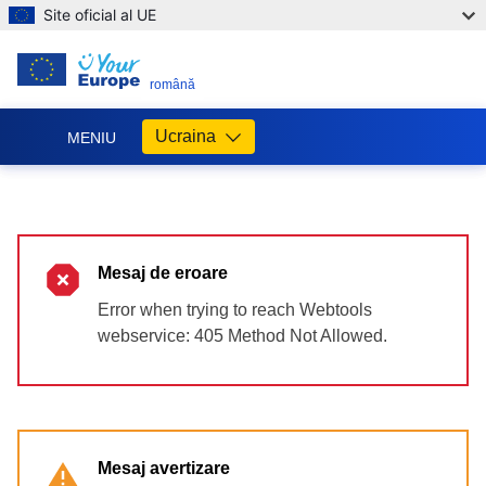
Site oficial al UE
RO
română
Ucraina
MENIU
Допомога
ЄС
Україні
Mesaj de eroare
Інформація
для
Error when trying to reach Webtools
людей
webservice: 405 Method Not Allowed.
з
України,
що
шукають
порятунку
від
Mesaj avertizare
війни