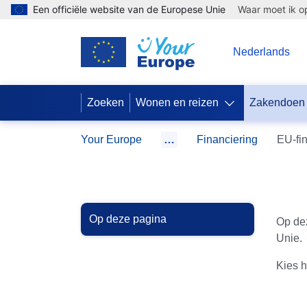
Een officiële website van de Europese Unie
Waar moet ik op
NL
Nederlands
Zoeken
Wonen en reizen
Zakendoen
Your Europe
…
Financiering
EU-fin
Op deze pagina
Op dez
Unie.
Kies h