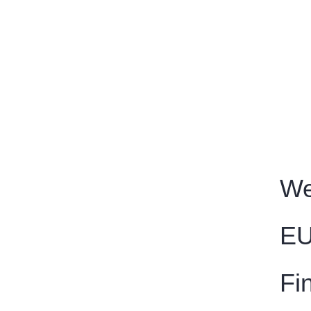
We
EU
Fi