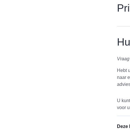
Pr
Hu
Vraag
Hebt u
naar e
advie
U kun
voor u
Deze 