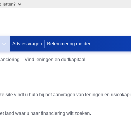
 letten?
Advies vragen
Belemmering melden
Допомога
anciering – Vind leningen en durfkapitaal
ЄС
Україні
Інформація
для
людей
e site vindt u hulp bij het aanvragen van leningen en risicoka
з
України,
що
et land waar u naar financiering wilt zoeken.
шукають
порятунку
від