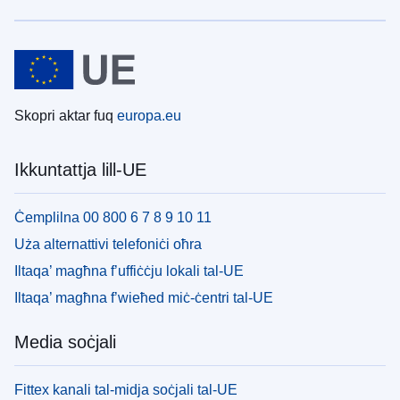
Skopri aktar fuq
europa.eu
Ikkuntattja lill-UE
Ċemplilna 00 800 6 7 8 9 10 11
Uża alternattivi telefoniċi oħra
Iltaqa’ magħna f’uffiċċju lokali tal-UE
Iltaqa’ magħna f’wieħed miċ-ċentri tal-UE
Media soċjali
Fittex kanali tal-midja soċjali tal-UE