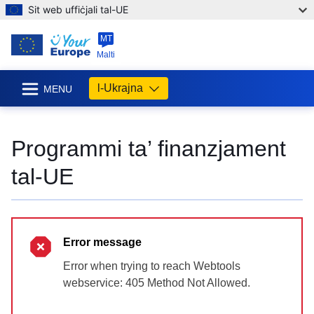
Sit web uffiċjali tal-UE
MT
Malti
l-Ukrajna
MENU
Programmi ta’ finanzjament
tal-UE
Error message
Error when trying to reach Webtools
webservice: 405 Method Not Allowed.