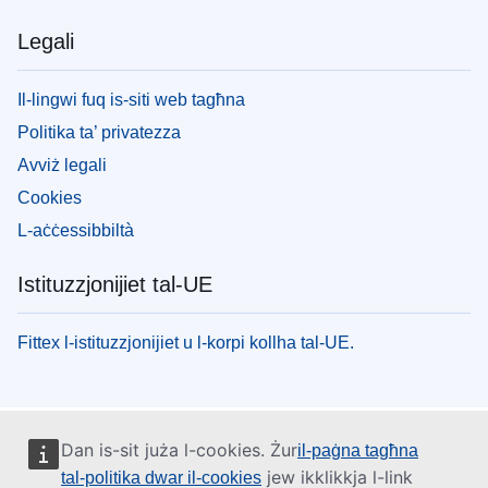
Legali
Il-lingwi fuq is-siti web tagħna
Politika ta’ privatezza
Avviż legali
Cookies
L-aċċessibbiltà
Istituzzjonijiet tal-UE
Fittex l-istituzzjonijiet u l-korpi kollha tal-UE.
Dan is-sit juża l-cookies. Żur
il-paġna tagħna
jew ikklikkja l-link
tal-politika dwar il-cookies