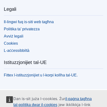
Legali
Il-lingwi fuq is-siti web tagħna
Politika ta’ privatezza
Avviż legali
Cookies
L-aċċessibbiltà
Istituzzjonijiet tal-UE
Fittex l-istituzzjonijiet u l-korpi kollha tal-UE.
Dan is-sit juża l-cookies. Żur
il-paġna tagħna
jew ikklikkja l-link
tal-politika dwar il-cookies