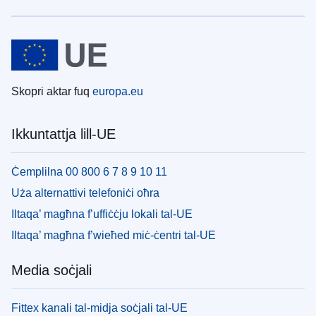
Skopri aktar fuq
europa.eu
Ikkuntattja lill-UE
Ċemplilna 00 800 6 7 8 9 10 11
Uża alternattivi telefoniċi oħra
Iltaqa’ magħna f’uffiċċju lokali tal-UE
Iltaqa’ magħna f’wieħed miċ-ċentri tal-UE
Media soċjali
Fittex kanali tal-midja soċjali tal-UE