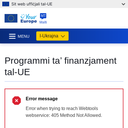
Sit web uffiċjali tal-UE
MT
Malti
l-Ukrajna
MENU
Programmi ta’ finanzjament
tal-UE
Error message
Error when trying to reach Webtools
webservice: 405 Method Not Allowed.