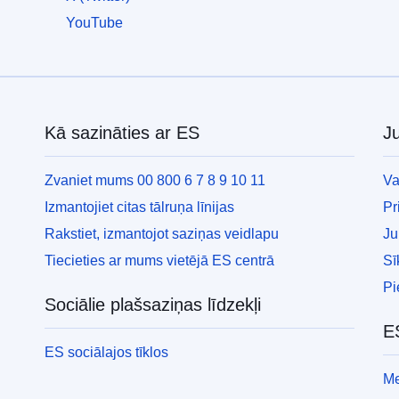
no
YouTube
kara
Ukrainā
Kā
varat
palīdzēt
Kā sazināties ar ES
Ju
Informācija
Zvaniet mums 00 800 6 7 8 9 10 11
Va
uzņēmumiem
Izmantojiet citas tālruņa līnijas
Pr
Rakstiet, izmantojot saziņas veidlapu
Ju
Tiecieties ar mums vietējā ES centrā
Sī
Pi
Sociālie plašsaziņas līdzekļi
E
ES sociālajos tīklos
Me