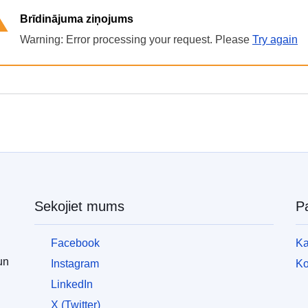
війни
Brīdinājuma ziņojums
в
Україні
Warning: Error processing your request. Please
Try again
Як
Ви
можете
допомогти
Iнформація
для
бізнесу
ES
Sekojiet mums
Pa
palīdzība
Ukrainai
Facebook
Ka
un
Instagram
Ko
Informācija
personām,
LinkedIn
kas
X (Twitter)
bēg