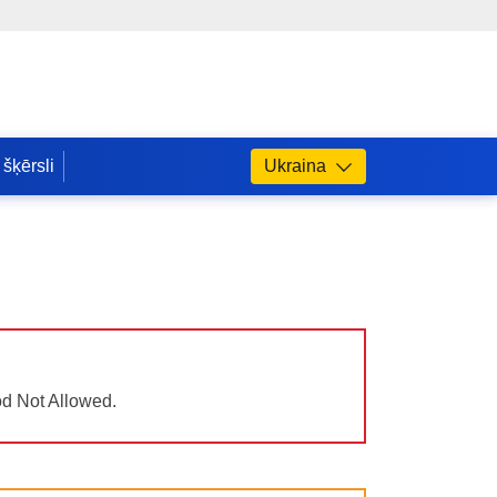
 šķērsli
Ukraina
od Not Allowed.