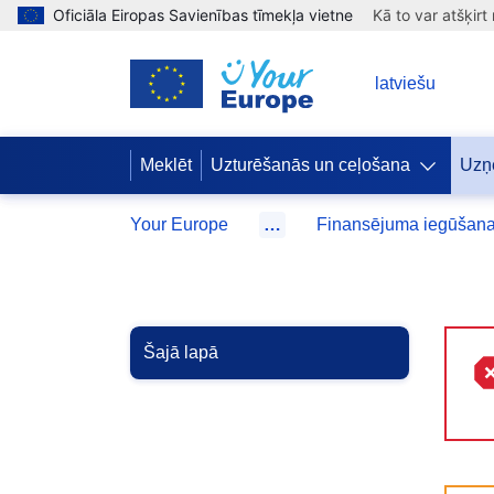
Oficiāla Eiropas Savienības tīmekļa vietne
Kā to var atšķirt
LV
latviešu
Meklēt
Uzturēšanās un ceļošana
Uzņ
Your Europe
…
Finansējuma iegūšan
Šajā lapā