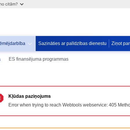
 no citām?
ēmējdarbība
Sazināties ar palīdzības dienestu
Ziņot par
Допомога
a
ES finansējuma programmas
ЄС
Україні
Інформація
для
людей
Kļūdas paziņojums
з
Error when trying to reach Webtools webservice: 405 Meth
України,
що
шукають
порятунку
від