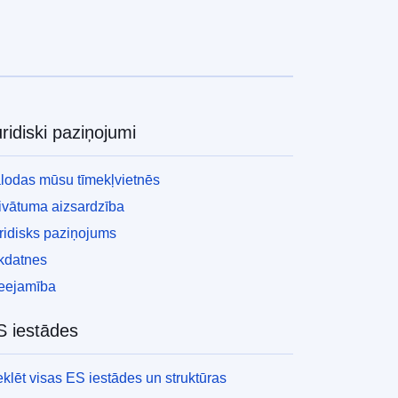
ridiski paziņojumi
lodas mūsu tīmekļvietnēs
ivātuma aizsardzība
ridisks paziņojums
kdatnes
eejamība
S iestādes
klēt visas ES iestādes un struktūras