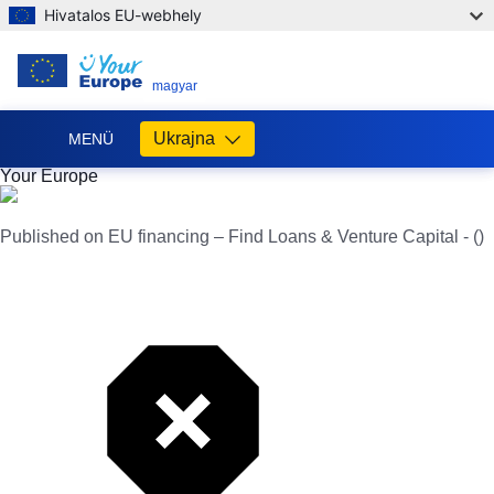
Hivatalos EU-webhely
HU
magyar
Ukrajna
MENÜ
Your Europe
Допомога
ЄС
Україні
Published on EU financing – Find Loans & Venture Capital - ()
Інформація
для
людей
з
України,
що
шукають
порятунку
від
війни