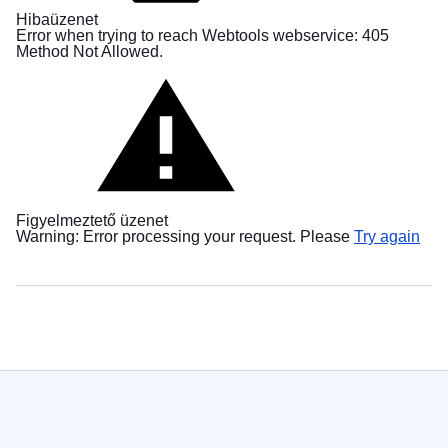
в
Hibaüzenet
Україні
Error when trying to reach Webtools webservice: 405
Method Not Allowed.
Як
Ви
можете
допомогти
Iнформація
для
Figyelmeztető üzenet
бізнесу
Warning: Error processing your request. Please
Try again
Uniós
segítségnyújtás
Ukrajnának
Tudnivalók
az
ukrajnai
háború
elől