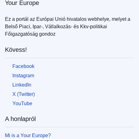
Your Europe
menekülők
számára
Ez a portál az Európai Unió hivatalos webhelye, melyet a
Hogyan
Belső Piaci, Ipar-, Vállalkozás- és Kkv-politikai
segíthet
Főigazgatóság gondoz
Ön?
Kövess!
Vállalati
információk
Facebook
Instagram
LinkedIn
X (Twitter)
YouTube
A honlapról
Mi is a Your Europe?